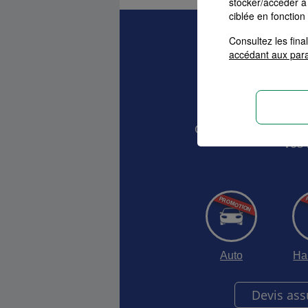
stocker/accéder à 
ciblée en fonction
Consultez les fin
accédant aux par
Devis As
Comparez et choisis
vos 
Auto
Ha
Devis as