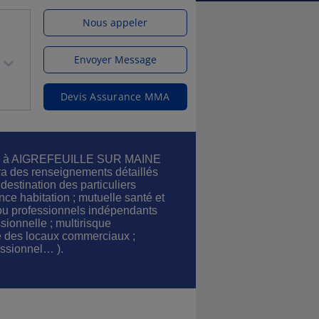
Nous appeler
Envoyer Message
Devis Assurance MMA
ces à AIGREFEUILLE SUR MAINE
 des renseignements détaillés
destination des particuliers
nce habitation ; mutuelle santé et
ou professionnels indépendants
ssionnelle ; multirisque
e des locaux commerciaux ;
essionnel… ).