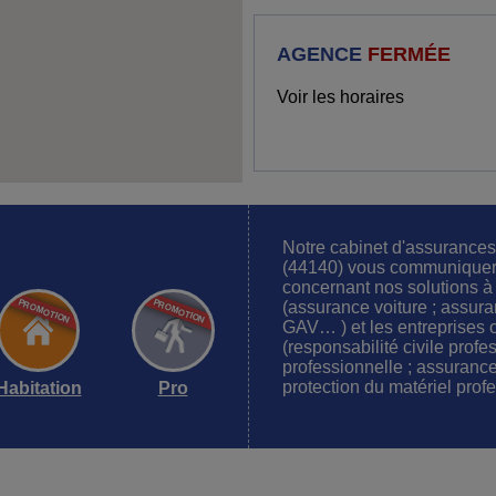
AGENCE
FERMÉE
Voir les horaires
Notre cabinet d'assuran
(44140) vous communiquera
concernant nos solutions à 
(assurance voiture ; assura
GAV… ) et les entreprises 
(responsabilité civile profe
professionnelle ; assuranc
protection du matériel prof
Habitation
Pro