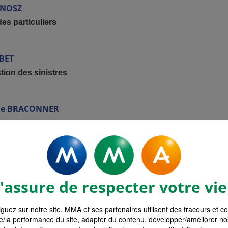
ANOSZ
s particuliers
BET
tion des sinistres
ie
BRACONNER
es Particuliers.
e monde de l’assurance, j’ai à cœur de vous conseiller et vous accompagn
ompense !
assure de respecter votre vie
guez sur notre site, MMA et
ses partenaires
utilisent des traceurs et c
e/la performance du site, adapter du contenu, développer/améliorer no