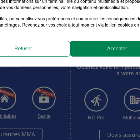
des informations sur un terminal, lire du contenu multimédia et propose
 de vos données personnelles, votre navigation et géolocalisation.
alités, personnalisez vos préférences et comprenez les conséquences d
Votre tarif en moins de 3 minutes
amétrages
. Revenez sur vos choix à tout moment via le lien
cookies
en 
surance MMA
Devis Assurance M
Refuser
Accepter
et Entre
sez la formule adaptée à
besoins.
Obtenez votre tarif pers
à votre ac
bitation
Santé
RC Pro
Multiri
surances MMA
Devis assur