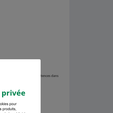
er avec engagement et compétences dans
 privée
ookies pour
s produits,