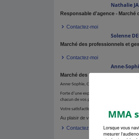
Nathalie
J
Responsable d'agence - Marché de
Contactez-moi
Solenne
DE
Marché des professionnels et ges
Contactez-moi
Anne-Soph
Marché des particuliers
Anne-Sophie, Chargée de clientèle auprès d
Forte d’une expérience de + 10 ans dans l
chacun de vos projets assurantiels.
Votre satisfaction est ma plus grande réc
MMA s'
Au plaisir de vous rencontrer.
Lorsque vous navi
Contactez-moi
mesurer l'audienc