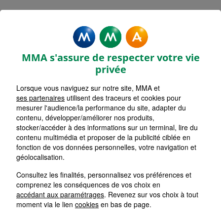
MMA Assurances ANGOULEME
LES HALLES
MMA s'assure de respecter votre vie
Accueil
Assurance Nouvelle-Aquitaine
privée
Assurance Charente (16)
Assurance Angoulême (16000)
Lorsque vous naviguez sur notre site, MMA et
ses partenaires
utilisent des traceurs et cookies pour
mesurer l'audience/la performance du site, adapter du
contenu, développer/améliorer nos produits,
stocker/accéder à des informations sur un terminal, lire du
contenu multimédia et proposer de la publicité ciblée en
fonction de vos données personnelles, votre navigation et
géolocalisation.
Consultez les finalités, personnalisez vos préférences et
comprenez les conséquences de vos choix en
accédant aux paramétrages
. Revenez sur vos choix à tout
moment via le lien
cookies
en bas de page.