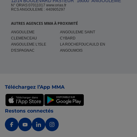
12/14 BOULEVARD PASTEUR
16000
ANGOULEME
N° ORIAS:07011017 www.orias.fr
RCS ANGOULEME : 440905297
AUTRES AGENCES MMA À PROXIMITÉ
ANGOULEME
ANGOULEME SAINT
CLEMENCEAU
CYBARD
ANGOULEME L'ISLE
LA ROCHEFOUCAULD EN
D'ESPAGNAC
ANGOUMOIS
Pied de page
Téléchargez l’App MMA
Restons connectés