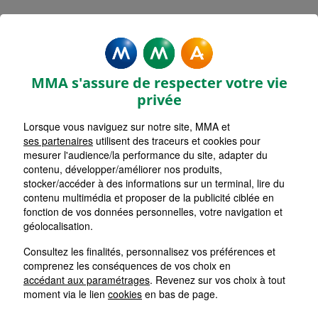
Rechercher une agence par code postal ou ville
Commencez à taper pour voir les suggestions de vil
Aucune suggestion disponible
VOIR CARTE
LISTE AGENCES
MMA s'assure de respecter votre vie
NOISY LE SEC
1
privée
Lorsque vous naviguez sur notre site, MMA et
HORAIRES D'AUJOURD'HUI
Nous écrire
09h30 - 12h30 / 13h30 - 17h30
ses partenaires
utilisent des traceurs et cookies pour
mesurer l'audience/la performance du site, adapter du
contenu, développer/améliorer nos produits,
stocker/accéder à des informations sur un terminal, lire du
DRANCY MAIRIE MEDIATHEQUE
2
contenu multimédia et proposer de la publicité ciblée en
fonction de vos données personnelles, votre navigation et
HORAIRES D'AUJOURD'HUI
géolocalisation.
Nous écrire
09h00 - 12h00 / 13h30 - 18h30
Consultez les finalités, personnalisez vos préférences et
comprenez les conséquences de vos choix en
AULNAY SOUS BOIS
accédant aux paramétrages
. Revenez sur vos choix à tout
3
moment via le lien
cookies
en bas de page.
HORAIRES D'AUJOURD'HUI