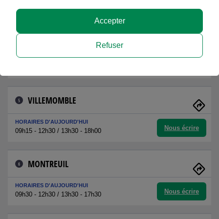
Nous écrire
Fermée
Accepter
DRANCY GARE RER
4
Refuser
HORAIRES D'AUJOURD'HUI
Nous écrire
09h30 - 17h00
VILLEMOMBLE
5
HORAIRES D'AUJOURD'HUI
Nous écrire
09h15 - 12h30 / 13h30 - 18h00
MONTREUIL
6
HORAIRES D'AUJOURD'HUI
Nous écrire
09h30 - 12h30 / 13h30 - 17h30