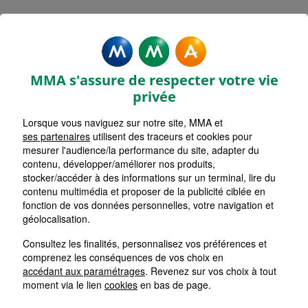
Rechercher une agence par code postal ou ville
Commencez à taper pour voir les suggestions de vil
Aucune suggestion disponible
VOIR CARTE
LISTE AGENCES
MMA s'assure de respecter votre vie
YERRES
1
privée
Lorsque vous naviguez sur notre site, MMA et
HORAIRES D'AUJOURD'HUI
Nous écrire
09h30 - 13h00 / 14h00 - 18h00
ses partenaires
utilisent des traceurs et cookies pour
mesurer l'audience/la performance du site, adapter du
contenu, développer/améliorer nos produits,
stocker/accéder à des informations sur un terminal, lire du
BOISSY SAINT LEGER
2
contenu multimédia et proposer de la publicité ciblée en
fonction de vos données personnelles, votre navigation et
HORAIRES D'AUJOURD'HUI
géolocalisation.
Nous écrire
09h00 - 13h00 / 14h00 - 18h00
Consultez les finalités, personnalisez vos préférences et
comprenez les conséquences de vos choix en
VIGNEUX SUR SEINE
accédant aux paramétrages
. Revenez sur vos choix à tout
3
moment via le lien
cookies
en bas de page.
HORAIRES D'AUJOURD'HUI