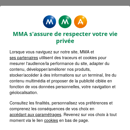
Rechercher une agence par code postal ou ville
Commencez à taper pour voir les suggestions de vil
Aucune suggestion disponible
VOIR CARTE
LISTE AGENCES
MMA s'assure de respecter votre vie
CAEN SAINT JEAN
1
privée
Lorsque vous naviguez sur notre site, MMA et
HORAIRES D'AUJOURD'HUI
Nous écrire
Fermée
ses partenaires
utilisent des traceurs et cookies pour
mesurer l'audience/la performance du site, adapter du
contenu, développer/améliorer nos produits,
stocker/accéder à des informations sur un terminal, lire du
CAEN BD DUNOIS DETOLLE
2
contenu multimédia et proposer de la publicité ciblée en
fonction de vos données personnelles, votre navigation et
HORAIRES D'AUJOURD'HUI
géolocalisation.
Nous écrire
Fermée
Consultez les finalités, personnalisez vos préférences et
comprenez les conséquences de vos choix en
CAEN SAINT CONTEST
accédant aux paramétrages
. Revenez sur vos choix à tout
3
moment via le lien
cookies
en bas de page.
HORAIRES D'AUJOURD'HUI