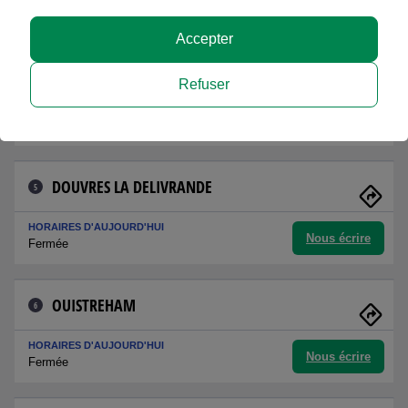
Nous écrire
Fermée
Accepter
CAEN - IFS
4
Refuser
HORAIRES D'AUJOURD'HUI
Nous écrire
Fermée
DOUVRES LA DELIVRANDE
5
HORAIRES D'AUJOURD'HUI
Nous écrire
Fermée
OUISTREHAM
6
HORAIRES D'AUJOURD'HUI
Nous écrire
Fermée