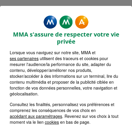
Rechercher une agence par code postal ou ville
Commencez à taper pour voir les suggestions de vil
Aucune suggestion disponible
VOIR CARTE
LISTE AGENCES
MMA s'assure de respecter votre vie
LYON CROIX ROUSSE
1
privée
Lorsque vous naviguez sur notre site, MMA et
HORAIRES D'AUJOURD'HUI
Nous écrire
09h00 - 11h00 / 14h00 - 17h00
ses partenaires
utilisent des traceurs et cookies pour
mesurer l'audience/la performance du site, adapter du
contenu, développer/améliorer nos produits,
stocker/accéder à des informations sur un terminal, lire du
VILLEURBANNE CHARPENNES
2
contenu multimédia et proposer de la publicité ciblée en
fonction de vos données personnelles, votre navigation et
HORAIRES D'AUJOURD'HUI
géolocalisation.
Nous écrire
09h00 - 13h00 / 13h30 - 17h00
Consultez les finalités, personnalisez vos préférences et
comprenez les conséquences de vos choix en
LYON LAFAYETTE
accédant aux paramétrages
. Revenez sur vos choix à tout
3
moment via le lien
cookies
en bas de page.
HORAIRES D'AUJOURD'HUI