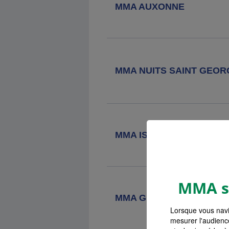
MMA AUXONNE
Agence MMA
Chagny
23 Rue Du Bourg, 71150 Chagny
Agence MMA
Saint Vit
MMA NUITS SAINT GEOR
4 Passage De L'ancienne
Gendarmerie, 25410 St Vit
Agence MMA
Chalon Sur Saone
Republique
MMA IS SUR TILLE
6 Place De La Republique, 71100
Chalon Sur Saone
MMA s'
Agence MMA
Chalon Sur Saone
MMA GRAY
Citadelle
Lorsque vous navi
14 Rue De La Citadelle, 71100
mesurer l'audienc
Chalon Sur Saone