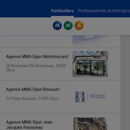
Rechercher une agence par code postal ou ville
Commencez à taper pour voir les suggestions de villes ou codes postaux.
Aucune suggestion disponible
Particuliers
Professionnels et Entrepri
Agence MMA
Longvic
20 Route De Dijon, 21600 Longvic
Agence MMA
Dijon Montmuzard
56 Boulevard De Strasbourg, 21000
Dijon
Agence MMA
Dijon Bossuet
21 Place Bossuet, 21000 Dijon
Agence MMA
Dijon Jean
Jacques Rousseau