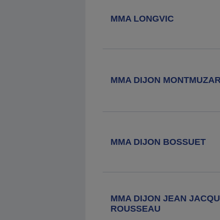
10 Rue Du Colonel Redoutey, 21130
MMA LONGVIC
Auxonne
Agence MMA
Nuits Saint
Georges
MMA DIJON MONTMUZA
2 Grande Rue, 21702 Nuits St
Georges Cedex
Agence MMA
Is Sur Tille
19 Rue Dominique Ancemot, 21120
Is Sur Tille
MMA DIJON BOSSUET
Agence MMA
Gray
7 Quai Mavia, 70100 Gray
MMA DIJON JEAN JACQ
ROUSSEAU