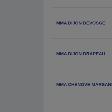
Agence MMA
Dole Eisenhower
53 Avenue Du General Eisenhower,
39100 Dole
MMA DIJON DEVOSGE
Agence MMA
Beaune
2a Rue Jacques De Molay, 21200
Beaune
MMA DIJON DRAPEAU
Agence MMA
Chaussin
23 Grande Rue, 39120 Chaussin
MMA CHENOVE MARSAN
Agence MMA
Pouilly En Auxois
2 Place De La Liberation, 21320
Pouilly En Auxois