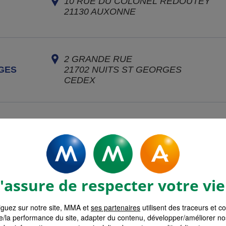
10 RUE DU COLONEL REDOUTEY
21130
AUXONNE
2 GRANDE RUE
GES
21702
NUITS ST GEORGES
CEDEX
19 RUE DOMINIQUE ANCEMOT
21120
IS SUR TILLE
assure de respecter votre vie
7 QUAI MAVIA
70100
GRAY
guez sur notre site, MMA et
ses partenaires
utilisent des traceurs et c
e/la performance du site, adapter du contenu, développer/améliorer no