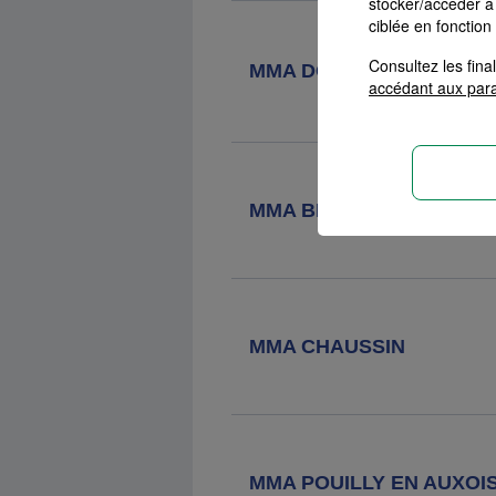
stocker/accéder à 
ciblée en fonction
Agence MMA
Chalon Sur Saone
Consultez les fin
Colisee
MMA DOLE EISENHOWE
accédant aux par
8 Rue De La Tremouille, 71100
Chalon Sur Saone
MMA BEAUNE
MMA CHAUSSIN
MMA POUILLY EN AUXOI