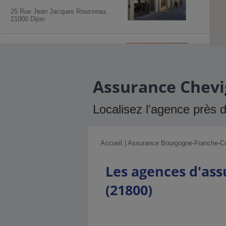
25 Rue Jean Jacques Rousseau,
21000 Dijon
Agence MMA
Dijon Devosge
35 Rue Devosge, 21000 Dijon
Assurance Chevig
Agence MMA
Dijon Drapeau
Localisez l'agence près 
97 Avenue Du Drapeau, 21000 Dijon
Accueil
Assurance Bourgogne-Franche-C
Agence MMA
Chenove
Les agences d'ass
Marsannay
(21800)
3 Av. Des Droits De L'homme, 21300
Chenove
Agence MMA
Auxonne