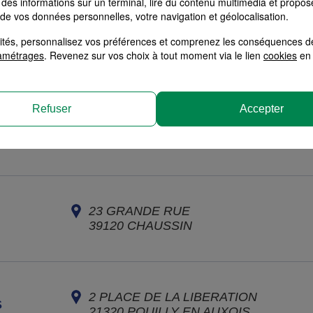
des informations sur un terminal, lire du contenu multimédia et propose
 de vos données personnelles, votre navigation et géolocalisation.
53 AVENUE DU GENERAL
alités, personnalisez vos préférences et comprenez les conséquences d
R
EISENHOWER
amétrages
. Revenez sur vos choix à tout moment via le lien
cookies
en 
39100
DOLE
Refuser
Accepter
2A RUE JACQUES DE MOLAY
21200
BEAUNE
23 GRANDE RUE
39120
CHAUSSIN
2 PLACE DE LA LIBERATION
S
21320
POUILLY EN AUXOIS