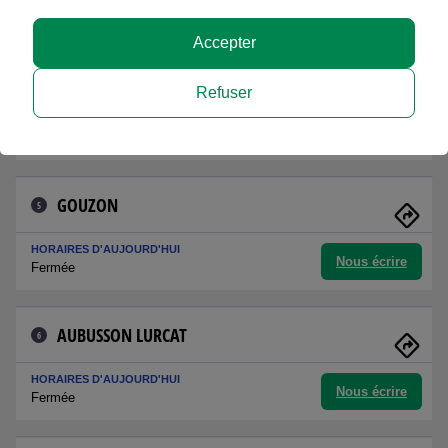
Nous écrire
Fermée
Accepter
DUN LE PALESTEL
4
Refuser
HORAIRES D'AUJOURD'HUI
Nous écrire
Fermée
GOUZON
5
HORAIRES D'AUJOURD'HUI
Nous écrire
Fermée
AUBUSSON LURCAT
6
HORAIRES D'AUJOURD'HUI
Nous écrire
Fermée