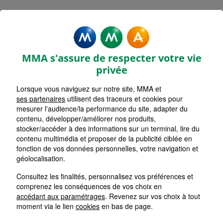
Rechercher une agence par code postal ou ville
Commencez à taper pour voir les suggestions de vil
Aucune suggestion disponible
VOIR CARTE
LISTE AGENCES
MMA s'assure de respecter votre vie
AUBUSSON PLACE ESPAGNE
1
privée
Lorsque vous naviguez sur notre site, MMA et
HORAIRES D'AUJOURD'HUI
Nous écrire
Fermée
ses partenaires
utilisent des traceurs et cookies pour
mesurer l'audience/la performance du site, adapter du
contenu, développer/améliorer nos produits,
stocker/accéder à des informations sur un terminal, lire du
GUERET PASTEUR
2
contenu multimédia et proposer de la publicité ciblée en
fonction de vos données personnelles, votre navigation et
HORAIRES D'AUJOURD'HUI
géolocalisation.
Nous écrire
Fermée
Consultez les finalités, personnalisez vos préférences et
comprenez les conséquences de vos choix en
LA SOUTERRAINE
accédant aux paramétrages
. Revenez sur vos choix à tout
3
moment via le lien
cookies
en bas de page.
HORAIRES D'AUJOURD'HUI