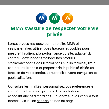
Rechercher une agence par code postal ou ville
Commencez à taper pour voir les suggestions de vil
Aucune suggestion disponible
VOIR CARTE
LISTE AGENCES
MMA s'assure de respecter votre vie
PUSIGNAN
1
privée
Lorsque vous naviguez sur notre site, MMA et
HORAIRES D'AUJOURD'HUI
Nous écrire
09h00 - 12h00 / 13h00 - 17h00
ses partenaires
utilisent des traceurs et cookies pour
mesurer l'audience/la performance du site, adapter du
contenu, développer/améliorer nos produits,
stocker/accéder à des informations sur un terminal, lire du
MEYZIEU
2
contenu multimédia et proposer de la publicité ciblée en
fonction de vos données personnelles, votre navigation et
HORAIRES D'AUJOURD'HUI
géolocalisation.
Nous écrire
09h00 - 12h00 / 13h00 - 17h00
Consultez les finalités, personnalisez vos préférences et
comprenez les conséquences de vos choix en
DECINES CHARPIEU
accédant aux paramétrages
. Revenez sur vos choix à tout
3
moment via le lien
cookies
en bas de page.
HORAIRES D'AUJOURD'HUI