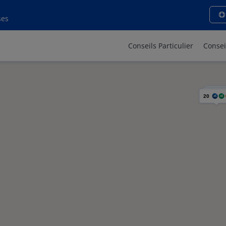
ses
Conseils Particulier
Consei
20