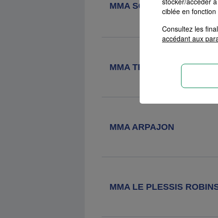
stocker/accéder à 
MMA SQY MONTIGNY
ciblée en fonction
Agence MMA
Sceaux
Consultez les fin
accédant aux par
112 Bis Rue Houdan, 92330 Sceaux
MMA TRAPPES
MMA ARPAJON
MMA LE PLESSIS ROBIN