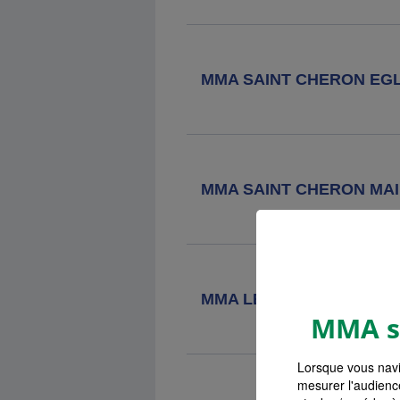
Agence MMA
Clamart
5 Rue De L'eglise, 92140 Clamart
MMA SAINT CHERON EGL
Agence MMA
Velizy Villacoublay
2 Avenue Robert Wagner, 78140
Velizy Villacoublay
MMA SAINT CHERON MAI
Agence MMA
Juvisy Sur Orge
44 Avenue Estienne D'orves, 91260
Juvisy Sur Orge
MMA LE MESNIL SAINT D
MMA s'
Agence MMA
Sainte Genevieve
Des Bois
Lorsque vous navi
57 Avenue Gabriel Peri, 91700 Ste
mesurer l'audienc
Genevieve Des Bois