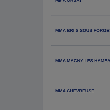
MMA ORSAY
80 Av De La Division Leclerc, 92160
Antony
Agence MMA
Saint Cheron
Eglise
MMA BRIIS SOUS FORGE
6 Rue Charles De Gaulle, 91530 St
Cheron
Agence MMA
Saint Cheron
Mairie
MMA MAGNY LES HAME
2 Rue Charles De Gaulle, 91530 St
Cheron
Agence MMA
Le Mesnil Saint
Denis
MMA CHEVREUSE
16 Rue Raymond Berrurier, 78320 Le
Mesnil St Denis