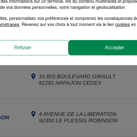
des informations sur un terminal, lire du contenu multimédia et propose
78180
MONTIGNY LE
 de vos données personnelles, votre navigation et géolocalisation.
BRETONNEUX
alités, personnalisez vos préférences et comprenez les conséquences d
amétrages
. Revenez sur vos choix à tout moment via le lien
cookies
en 
5 RUE JEAN JAURES
78190
TRAPPES
Refuser
Accepter
16 BIS BOULEVARD GIRAULT
91291
ARPAJON CEDEX
4 AVENUE DE LA LIBERATION
SON
92350
LE PLESSIS ROBINSON