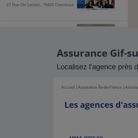
27 Rue Div Leclerc, 78460 Chevreuse
Agence MMA
Palaiseau
17 Rue De Paris, 91122 Palaiseau
Cedex
Assurance Gif-su
Agence MMA
Montlhery
Localisez l'agence près 
53 Route D'orleans, 91310 Montlhery
Accueil
Assurance Île-de-France
Assura
Agence MMA
Longjumeau
Les agences d'ass
6 Bis Rue De L'yvette, 91160
Longjumeau
Agence MMA
Antony