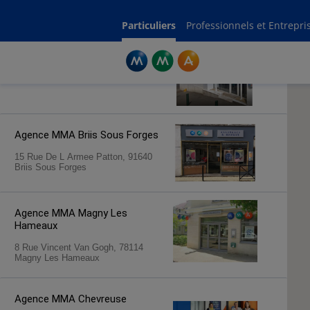
Rechercher une agence par code postal ou ville
Commencez à taper pour voir les suggestions de villes ou codes postaux.
Aucune suggestion disponible
Particuliers
Professionnels et Entrepri
Agence MMA
Orsay
9 Rue Boursier, 91400 Orsay
Agence MMA
Briis Sous Forges
15 Rue De L Armee Patton, 91640
Briis Sous Forges
Agence MMA
Magny Les
Hameaux
8 Rue Vincent Van Gogh, 78114
Magny Les Hameaux
Agence MMA
Chevreuse