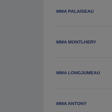
Agence MMA
Sqy Montigny
MMA PALAISEAU
1 Rue De Marostica, 78180 Montigny
Le Bretonneux
Agence MMA
Trappes
MMA MONTLHERY
5 Rue Jean Jaures, 78190 Trappes
Agence MMA
Arpajon
16 Bis Boulevard Girault, 91291
MMA LONGJUMEAU
Arpajon Cedex
Agence MMA
Le Plessis
Robinson
MMA ANTONY
4 Avenue De La Liberation, 92350 Le
Plessis Robinson