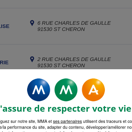
6 RUE CHARLES DE GAULLE
ISE
91530
ST CHERON
2 RUE CHARLES DE GAULLE
RIE
91530
ST CHERON
16 RUE RAYMOND BERRURIER
ENIS
78320
LE MESNIL ST DENIS
assure de respecter votre vie
guez sur notre site, MMA et
ses partenaires
utilisent des traceurs et c
e/la performance du site, adapter du contenu, développer/améliorer no
1 RUE DE MAROSTICA