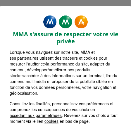
Rechercher une agence par code postal ou ville
Commencez à taper pour voir les suggestions de vil
Aucune suggestion disponible
VOIR CARTE
LISTE AGENCES
MMA s'assure de respecter votre vie
CHAUMONT BD THIERS
1
privée
Lorsque vous naviguez sur notre site, MMA et
HORAIRES D'AUJOURD'HUI
Nous écrire
08h30 - 12h00 / 13h45 - 17h30
ses partenaires
utilisent des traceurs et cookies pour
mesurer l'audience/la performance du site, adapter du
contenu, développer/améliorer nos produits,
stocker/accéder à des informations sur un terminal, lire du
CHAUMONT PREFECTURE
2
contenu multimédia et proposer de la publicité ciblée en
fonction de vos données personnelles, votre navigation et
HORAIRES D'AUJOURD'HUI
géolocalisation.
Nous écrire
09h00 - 12h00 / 13h30 - 17h30
Consultez les finalités, personnalisez vos préférences et
comprenez les conséquences de vos choix en
SAINT DIZIER SOUS PREFECTURE
accédant aux paramétrages
. Revenez sur vos choix à tout
3
moment via le lien
cookies
en bas de page.
HORAIRES D'AUJOURD'HUI