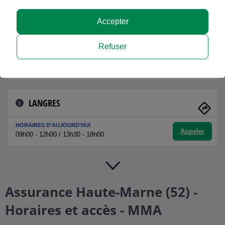
Appeler
09h00 - 12h00 / 14h00 - 18h00
Accepter
SAINT DIZIER REPUBLIQUE
4
Refuser
HORAIRES D'AUJOURD'HUI
Appeler
09h00 - 12h00 / 14h00 - 18h00
LANGRES
5
HORAIRES D'AUJOURD'HUI
Appeler
09h00 - 12h00 / 13h30 - 18h00
Assurance Haute-Marne (52) -
Horaires et accès - MMA