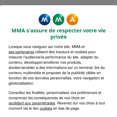
Rechercher une agence par code postal ou ville
Commencez à taper pour voir les suggestions de vil
Aucune suggestion disponible
VOIR CARTE
LISTE AGENCES
MMA s'assure de respecter votre vie
LAVAL PREFECTURE
1
privée
Lorsque vous naviguez sur notre site, MMA et
HORAIRES D'AUJOURD'HUI
Nous écrire
09h00 - 12h30 / 15h00 - 18h00
ses partenaires
utilisent des traceurs et cookies pour
mesurer l'audience/la performance du site, adapter du
contenu, développer/améliorer nos produits,
stocker/accéder à des informations sur un terminal, lire du
LAVAL TECHNOPOLE
2
contenu multimédia et proposer de la publicité ciblée en
fonction de vos données personnelles, votre navigation et
HORAIRES D'AUJOURD'HUI
géolocalisation.
Nous écrire
09h00 - 12h00 / 15h00 - 18h00
Consultez les finalités, personnalisez vos préférences et
comprenez les conséquences de vos choix en
BONCHAMP LES LAVAL
accédant aux paramétrages
. Revenez sur vos choix à tout
3
moment via le lien
cookies
en bas de page.
HORAIRES D'AUJOURD'HUI