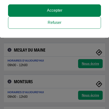
Nous écrire
13h30 - 18h00
Accepter
COSSÉ LE VIVIEN
4
Refuser
HORAIRES D'AUJOURD'HUI
Nous écrire
09h00 - 12h00
MESLAY DU MAINE
5
HORAIRES D'AUJOURD'HUI
Nous écrire
09h00 - 12h00
MONTSURS
6
HORAIRES D'AUJOURD'HUI
Nous écrire
09h00 - 12h00