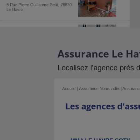
5 Rue Pierre Guillaume Petit, 76620
Le Havre
Agence MMA
Montivilliers
12 Rue De La Republique, 76290
Montivilliers
Assurance Le Hav
Agence MMA
Saint Romain De
Localisez l'agence près 
Colbosc
24 Place Theodule Benoist, 76430 St
Romain De Colbosc
Accueil
Assurance Normandie
Assurance
Les agences d'as
Agence MMA
Honfleur
Alles Des Fontaines St Leonard,
14602 Honfleur Cedex
Agence MMA
Criquetot L'esneval