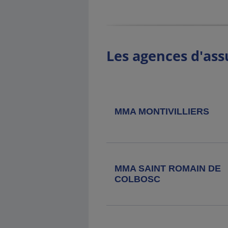
Agence MMA
Deauville
41 Avenue De La Republique, 14805
Deauville Cedex
Les agences d'ass
Agence MMA
Fecamp
11 Place Charles De Gaulle, 76400
Fecamp
MMA MONTIVILLIERS
Agence MMA
Valmont
15 Rue Jules Crochemore, 76540
Valmont
MMA SAINT ROMAIN DE
Agence MMA
Pont Audemer
COLBOSC
11 Place Du Pot D'etain, 27500 Pont
Audemer