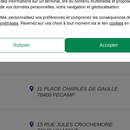
des informations sur un terminal, lire du contenu multimédia et propose
 de vos données personnelles, votre navigation et géolocalisation.
alités, personnalisez vos préférences et comprenez les conséquences d
2 RUE HENRI MESSAGER
amétrages
. Revenez sur vos choix à tout moment via le lien
cookies
en 
76170
LILLEBONNE
Refuser
Accepter
41 AVENUE DE LA REPUBLIQUE
14805
DEAUVILLE CEDEX
11 PLACE CHARLES DE GAULLE
76400
FECAMP
15 RUE JULES CROCHEMORE