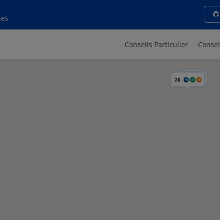
ses
Conseils Particulier
Consei
20