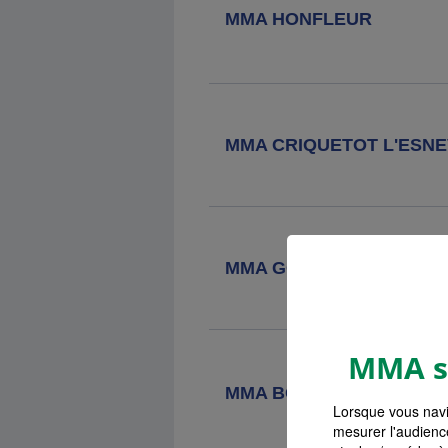
Agence MMA
Pont L'eveque
MMA HONFLEUR
29 Rue Saint Michel, 14130 Pont L
Eveque
Agence MMA
Rives En Seine
MMA CRIQUETOT L'ESNE
Place D'armes, 76490 Rives En
Seine
Agence MMA
Yvetot
Maupassant
MMA GODERVILLE
10 Rue Guy De Maupassant, 76190
Yvetot
MMA s'
Agence MMA
Bourg Achard
Grande Rue
MMA BOLBEC
222 Grande Rue, 27310 Bourg
Lorsque vous navi
Achard
mesurer l'audienc