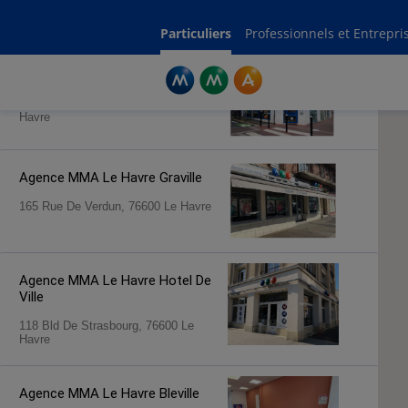
Rechercher une agence par code postal ou ville
Commencez à taper pour voir les suggestions de villes ou codes postaux.
Aucune suggestion disponible
Particuliers
Professionnels et Entrepri
Agence MMA
Le Havre Coty
63 Avenue Rene Coty, 76600 Le
Havre
Agence MMA
Le Havre Graville
165 Rue De Verdun, 76600 Le Havre
Agence MMA
Le Havre Hotel De
Ville
118 Bld De Strasbourg, 76600 Le
Havre
Agence MMA
Le Havre Bleville