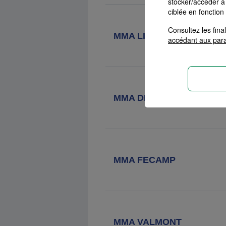
stocker/accéder à 
ciblée en fonction
Agence MMA
Bourg Achard Rue
Principale
Consultez les fin
MMA LILLEBONNE
accédant aux par
236 Grande Rue, 27310 Bourg
Achard
MMA DEAUVILLE
MMA FECAMP
MMA VALMONT