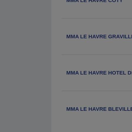
MMA LE HAVRE COTY
1 Rue De La Victoire, 76280 Criquetot
L Esneval
Agence MMA
Goderville
MMA LE HAVRE GRAVILL
12 Rue Guy De Maupassant, 76110
Goderville
Agence MMA
Bolbec
MMA LE HAVRE HOTEL D
6-8 Rue De Martyrs De La
Résistance, 76210 Bolbec
Agence MMA
Lillebonne
MMA LE HAVRE BLEVILL
2 Rue Henri Messager, 76170
Lillebonne