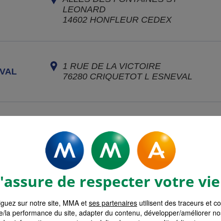
LEONARD
14602
HONFLEUR CEDEX
1 RUE DE LA VICTOIRE
VAL
76280
CRIQUETOT L ESNEVAL
12 RUE GUY DE MAUPASSANT
76110
GODERVILLE
assure de respecter votre vie
6-8 RUE DE MARTYRS DE LA
RÉSISTANCE
guez sur notre site, MMA et
ses partenaires
utilisent des traceurs et c
76210
BOLBEC
e/la performance du site, adapter du contenu, développer/améliorer no