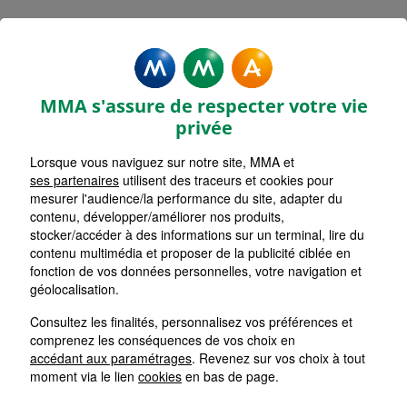
Rechercher une agence par code postal ou ville
Commencez à taper pour voir les suggestions de vil
Aucune suggestion disponible
VOIR CARTE
LISTE AGENCES
MMA s'assure de respecter votre vie
LA VALETTE DU VAR
1
privée
Lorsque vous naviguez sur notre site, MMA et
HORAIRES D'AUJOURD'HUI
Nous écrire
09h00 - 12h00 / 14h30 - 18h00
ses partenaires
utilisent des traceurs et cookies pour
mesurer l'audience/la performance du site, adapter du
contenu, développer/améliorer nos produits,
stocker/accéder à des informations sur un terminal, lire du
TOULON SAINT JEAN DU VAR
2
contenu multimédia et proposer de la publicité ciblée en
fonction de vos données personnelles, votre navigation et
HORAIRES D'AUJOURD'HUI
géolocalisation.
Nous écrire
09h15 - 13h00 / 14h00 - 16h00
Consultez les finalités, personnalisez vos préférences et
comprenez les conséquences de vos choix en
HYERES LA MOUTONNE
accédant aux paramétrages
. Revenez sur vos choix à tout
3
moment via le lien
cookies
en bas de page.
HORAIRES D'AUJOURD'HUI