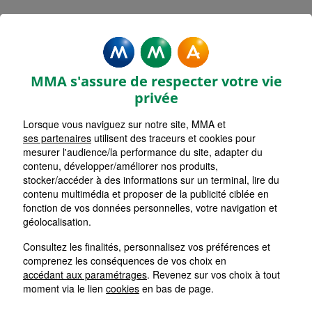
Rechercher une agence par code postal ou ville
Commencez à taper pour voir les suggestions de vil
Aucune suggestion disponible
VOIR CARTE
LISTE AGENCES
MMA s'assure de respecter votre vie
VILLEPARISIS
1
privée
Lorsque vous naviguez sur notre site, MMA et
HORAIRES D'AUJOURD'HUI
Nous écrire
Fermée
ses partenaires
utilisent des traceurs et cookies pour
mesurer l'audience/la performance du site, adapter du
contenu, développer/améliorer nos produits,
stocker/accéder à des informations sur un terminal, lire du
CLAYE SOUILLY
2
contenu multimédia et proposer de la publicité ciblée en
fonction de vos données personnelles, votre navigation et
HORAIRES D'AUJOURD'HUI
géolocalisation.
Nous écrire
Fermée
Consultez les finalités, personnalisez vos préférences et
comprenez les conséquences de vos choix en
AULNAY SOUS BOIS
accédant aux paramétrages
. Revenez sur vos choix à tout
3
moment via le lien
cookies
en bas de page.
HORAIRES D'AUJOURD'HUI