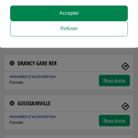
Nous écrire
Fermée
Accepter
CHELLES
4
Refuser
HORAIRES D'AUJOURD'HUI
Nous écrire
Fermée
DRANCY GARE RER
5
HORAIRES D'AUJOURD'HUI
Nous écrire
Fermée
GOUSSAINVILLE
6
HORAIRES D'AUJOURD'HUI
Nous écrire
Fermée