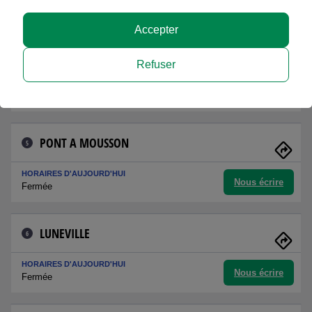
Nous écrire
Fermée
Accepter
CHATEAU SALINS
4
Refuser
HORAIRES D'AUJOURD'HUI
Nous écrire
Fermée
PONT A MOUSSON
5
HORAIRES D'AUJOURD'HUI
Nous écrire
Fermée
LUNEVILLE
6
HORAIRES D'AUJOURD'HUI
Nous écrire
Fermée