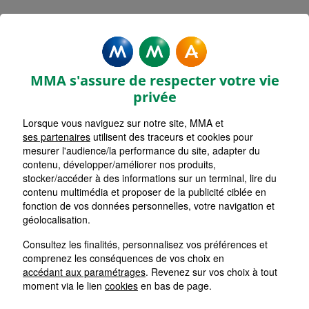
Rechercher une agence par code postal ou ville
Commencez à taper pour voir les suggestions de vil
Aucune suggestion disponible
VOIR CARTE
LISTE AGENCES
MMA s'assure de respecter votre vie
LAGNY SUR MARNE
1
privée
Lorsque vous naviguez sur notre site, MMA et
HORAIRES D'AUJOURD'HUI
Nous écrire
09h15 - 12h15 / 14h00 - 18h30
ses partenaires
utilisent des traceurs et cookies pour
mesurer l'audience/la performance du site, adapter du
contenu, développer/améliorer nos produits,
stocker/accéder à des informations sur un terminal, lire du
CHELLES
2
contenu multimédia et proposer de la publicité ciblée en
fonction de vos données personnelles, votre navigation et
HORAIRES D'AUJOURD'HUI
géolocalisation.
Nous écrire
09h00 - 12h00 / 14h00 - 18h00
Consultez les finalités, personnalisez vos préférences et
comprenez les conséquences de vos choix en
MONTEVRAIN
accédant aux paramétrages
. Revenez sur vos choix à tout
3
moment via le lien
cookies
en bas de page.
HORAIRES D'AUJOURD'HUI