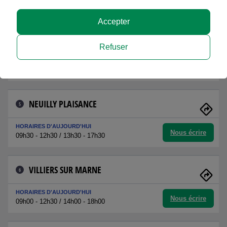
Nous écrire
Matin : sur RDV / Après-midi : sur RDV
Accepter
PONTAULT COMBAULT
4
Refuser
HORAIRES D'AUJOURD'HUI
Nous écrire
09h00 - 12h30 / 14h00 - 18h00
NEUILLY PLAISANCE
5
HORAIRES D'AUJOURD'HUI
Nous écrire
09h30 - 12h30 / 13h30 - 17h30
VILLIERS SUR MARNE
6
HORAIRES D'AUJOURD'HUI
Nous écrire
09h00 - 12h30 / 14h00 - 18h00