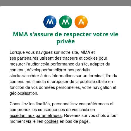
Rechercher une agence par code postal ou ville
Commencez à taper pour voir les suggestions de vil
Aucune suggestion disponible
VOIR CARTE
LISTE AGENCES
MMA s'assure de respecter votre vie
VILLIERS SUR MARNE
1
privée
Lorsque vous naviguez sur notre site, MMA et
HORAIRES D'AUJOURD'HUI
Nous écrire
Fermée
ses partenaires
utilisent des traceurs et cookies pour
mesurer l'audience/la performance du site, adapter du
contenu, développer/améliorer nos produits,
stocker/accéder à des informations sur un terminal, lire du
CHELLES
2
contenu multimédia et proposer de la publicité ciblée en
fonction de vos données personnelles, votre navigation et
HORAIRES D'AUJOURD'HUI
géolocalisation.
Nous écrire
Fermée
Consultez les finalités, personnalisez vos préférences et
comprenez les conséquences de vos choix en
NEUILLY PLAISANCE
accédant aux paramétrages
. Revenez sur vos choix à tout
3
moment via le lien
cookies
en bas de page.
HORAIRES D'AUJOURD'HUI