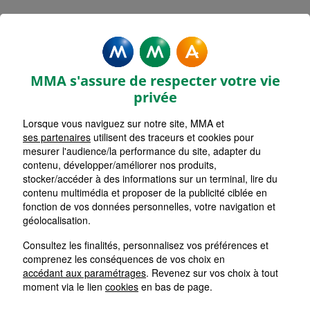
Rechercher une agence par code postal ou ville
Commencez à taper pour voir les suggestions de vil
Aucune suggestion disponible
VOIR CARTE
LISTE AGENCES
MMA s'assure de respecter votre vie
PERIERS
1
privée
Lorsque vous naviguez sur notre site, MMA et
HORAIRES D'AUJOURD'HUI
Nous écrire
Fermée
ses partenaires
utilisent des traceurs et cookies pour
mesurer l'audience/la performance du site, adapter du
contenu, développer/améliorer nos produits,
stocker/accéder à des informations sur un terminal, lire du
CREANCES
2
contenu multimédia et proposer de la publicité ciblée en
fonction de vos données personnelles, votre navigation et
HORAIRES D'AUJOURD'HUI
géolocalisation.
Appeler
08h30 - 12h00 / 14h00 - 16h00
Consultez les finalités, personnalisez vos préférences et
comprenez les conséquences de vos choix en
COUTANCES
accédant aux paramétrages
. Revenez sur vos choix à tout
3
moment via le lien
cookies
en bas de page.
HORAIRES D'AUJOURD'HUI