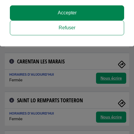
Nous écrire
Fermée
Accepter
LA HAYE
4
Refuser
HORAIRES D'AUJOURD'HUI
Nous écrire
09h00 - 12h00
CARENTAN LES MARAIS
5
HORAIRES D'AUJOURD'HUI
Nous écrire
Fermée
SAINT LO REMPARTS TORTERON
6
HORAIRES D'AUJOURD'HUI
Nous écrire
Fermée