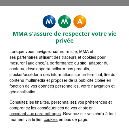
Rechercher une agence par code postal ou ville
Commencez à taper pour voir les suggestions de vil
Aucune suggestion disponible
VOIR CARTE
LISTE AGENCES
MMA s'assure de respecter votre vie
RENNES HENRI FREVILLE
1
privée
Lorsque vous naviguez sur notre site, MMA et
HORAIRES D'AUJOURD'HUI
Nous écrire
09h00 - 12h00 / 14h00 - 17h30
ses partenaires
utilisent des traceurs et cookies pour
mesurer l'audience/la performance du site, adapter du
contenu, développer/améliorer nos produits,
stocker/accéder à des informations sur un terminal, lire du
RENNES JANVIER
2
contenu multimédia et proposer de la publicité ciblée en
fonction de vos données personnelles, votre navigation et
HORAIRES D'AUJOURD'HUI
géolocalisation.
Nous écrire
09h00 - 12h00 / 14h00 - 18h00
Consultez les finalités, personnalisez vos préférences et
comprenez les conséquences de vos choix en
RENNES BOURG L'EVEQUE
accédant aux paramétrages
. Revenez sur vos choix à tout
3
moment via le lien
cookies
en bas de page.
HORAIRES D'AUJOURD'HUI