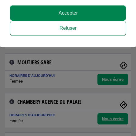
Nous écrire
Fermée
Accepter
SAINT JEAN DE MAURIENNE FODERE
4
Refuser
HORAIRES D'AUJOURD'HUI
Nous écrire
09h00 - 12h00
MOUTIERS GARE
5
HORAIRES D'AUJOURD'HUI
Nous écrire
Fermée
CHAMBERY AGENCE DU PALAIS
6
HORAIRES D'AUJOURD'HUI
Nous écrire
Fermée