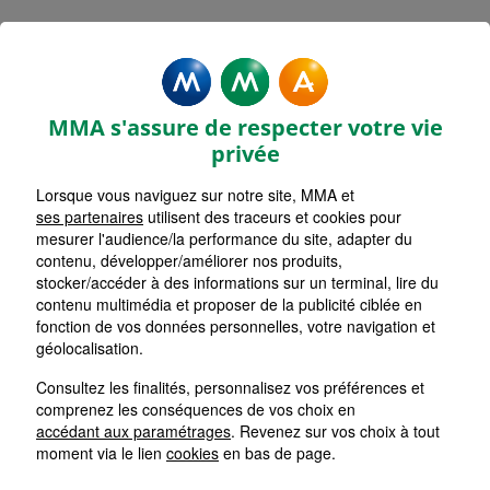
Rechercher une agence par code postal ou ville
Commencez à taper pour voir les suggestions de vil
Aucune suggestion disponible
VOIR CARTE
LISTE AGENCES
MMA s'assure de respecter votre vie
AIX LES BAINS
1
privée
Lorsque vous naviguez sur notre site, MMA et
HORAIRES D'AUJOURD'HUI
Nous écrire
Fermée
ses partenaires
utilisent des traceurs et cookies pour
mesurer l'audience/la performance du site, adapter du
contenu, développer/améliorer nos produits,
stocker/accéder à des informations sur un terminal, lire du
MOUTIERS HOTEL DE VILLE
2
contenu multimédia et proposer de la publicité ciblée en
fonction de vos données personnelles, votre navigation et
HORAIRES D'AUJOURD'HUI
géolocalisation.
Nous écrire
Fermée
Consultez les finalités, personnalisez vos préférences et
comprenez les conséquences de vos choix en
VALGELON LA ROCHETTE
accédant aux paramétrages
. Revenez sur vos choix à tout
3
moment via le lien
cookies
en bas de page.
HORAIRES D'AUJOURD'HUI