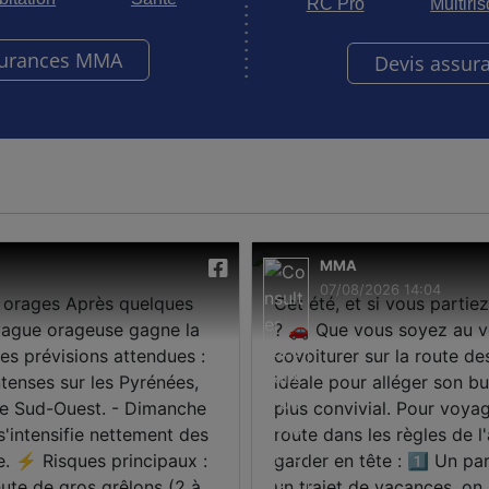
RC Pro
Multiri
surances MMA
Devis assur