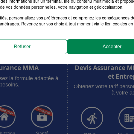
des informations sur un terminal, lire du contenu multimédia et propose
 de vos données personnelles, votre navigation et géolocalisation.
alités, personnalisez vos préférences et comprenez les conséquences d
amétrages
. Revenez sur vos choix à tout moment via le lien
cookies
en 
Votre tarif en moins de 3 minutes
Refuser
Accepter
surance MMA
Devis Assurance M
et Entre
sez la formule adaptée à
besoins.
Obtenez votre tarif pers
à votre ac
bitation
Santé