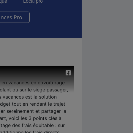
sque
Local pro
ances Pro