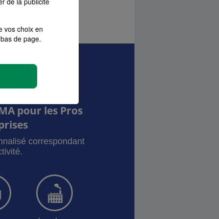
r de la publicité
e vos choix en
bas de page.
MA pour les Pros
prises
onnalisé correspondant
tivité.