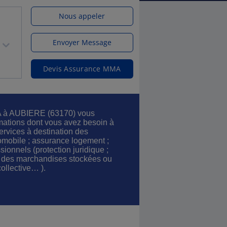
Nous appeler
Envoyer Message
Devis Assurance MMA
A à AUBIERE (63170) vous
rmations dont vous avez besoin à
ervices à destination des
omobile ; assurance logement ;
ionnels (protection juridique ;
e des marchandises stockées ou
ollective… ).