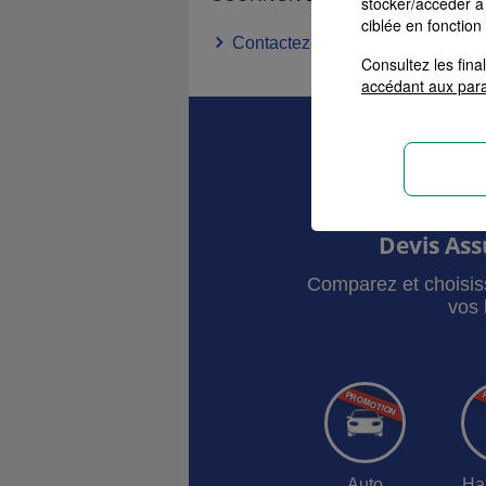
stocker/accéder à 
ciblée en fonction
Contactez-moi
Consultez les fin
accédant aux par
Devis As
Comparez et choisis
vos 
Auto
Ha