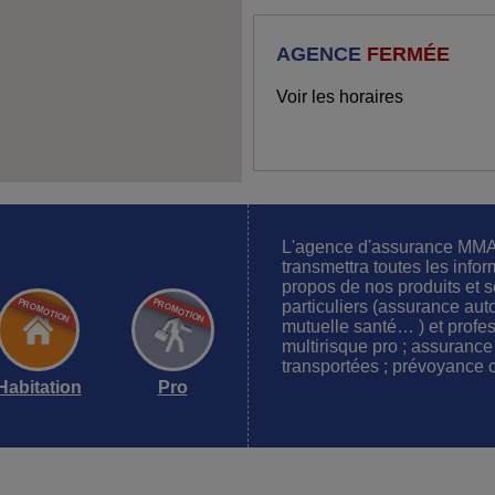
AGENCE
FERMÉE
Voir les horaires
L'agence d'assurance MM
transmettra toutes les info
propos de nos produits et s
particuliers (assurance aut
mutuelle santé… ) et profess
multirisque pro ; assuranc
transportées ; prévoyance c
Habitation
Pro