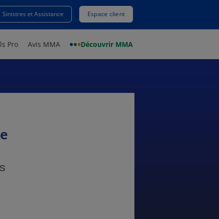
Sinistres et Assistance
Espace client
ls Pro
Avis MMA
Découvrir MMA
re
ES