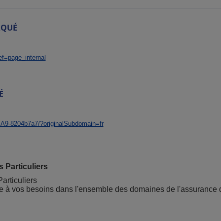
RQUÉ
ef=page_internal
É
%A9-8204b7a7/?originalSubdomain=fr
 Particuliers
articuliers
re à vos besoins dans l'ensemble des domaines de l'assurance d