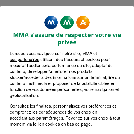
AUXONNE
Accueil
Assurance Bourgogne-Franche-Comté
Assurance Côte-d'Or (21)
AUXONNE
MMA s'assure de respecter votre vie
privée
Retour
Lorsque vous naviguez sur notre site, MMA et
Un Cabinet à taille humaine et à votre
ses partenaires
utilisent des traceurs et cookies pour
écoute !
mesurer l'audience/la performance du site, adapter du
contenu, développer/améliorer nos produits,
stocker/accéder à des informations sur un terminal, lire du
contenu multimédia et proposer de la publicité ciblée en
Entreprises et Professionnels : bénéficiez de notre
fonction de vos données personnelles, votre navigation et
expertise
géolocalisation.
Vous êtes un professionnel et vous souhaitez assurer
Consultez les finalités, personnalisez vos préférences et
votre activité ou votre entreprise ?
comprenez les conséquences de vos choix en
Nous vous proposons de venir vous rencontrer pour
accédant aux paramétrages
. Revenez sur vos choix à tout
établir une étude personnalisée de vos besoins en
tenant compte des spécificités de votre activité.
moment via le lien
cookies
en bas de page.
Pour cela, contactez nous.