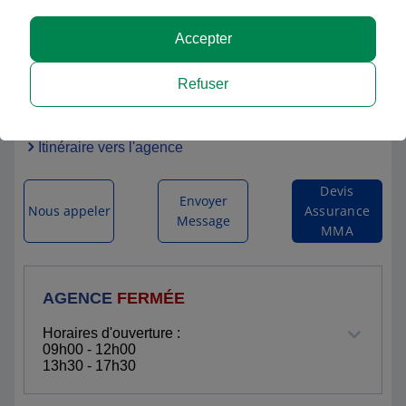
Accepter
MMA BAGNERES DE LUCHON
Refuser
16 PLACE DU MARECHAL JOFFRE
31110 BAGNERES DE LUCHON
Itinéraire vers l'agence
Devis
Envoyer
Nous appeler
Assurance
Message
MMA
AGENCE
FERMÉE
Horaires d'ouverture :
09h00 - 12h00
13h30 - 17h30