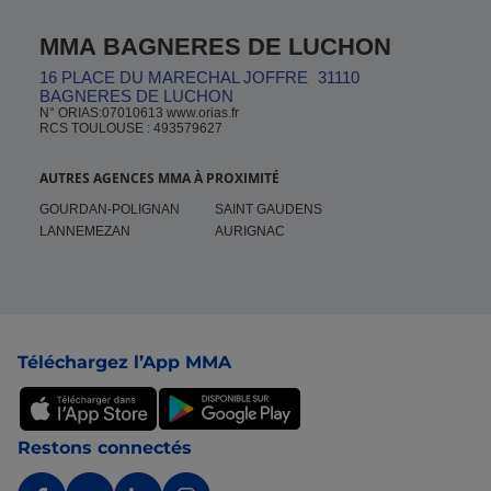
MMA BAGNERES DE LUCHON
16 PLACE DU MARECHAL JOFFRE
31110
BAGNERES DE LUCHON
N° ORIAS:07010613 www.orias.fr
RCS TOULOUSE : 493579627
AUTRES AGENCES MMA À PROXIMITÉ
GOURDAN-POLIGNAN
SAINT GAUDENS
LANNEMEZAN
AURIGNAC
Pied de page
Téléchargez l’App MMA
Restons connectés