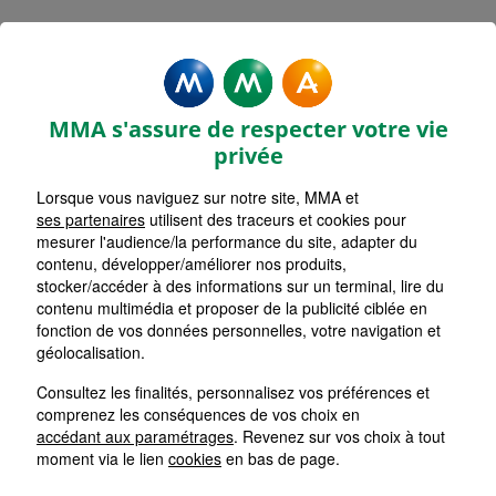
MMA Assurances BAGNERES
DE LUCHON
MMA s'assure de respecter votre vie
Accueil
Assurance Occitanie
Assurance Haute-Garonne (31)
privée
Lorsque vous naviguez sur notre site, MMA et
ses partenaires
utilisent des traceurs et cookies pour
mesurer l'audience/la performance du site, adapter du
contenu, développer/améliorer nos produits,
stocker/accéder à des informations sur un terminal, lire du
contenu multimédia et proposer de la publicité ciblée en
fonction de vos données personnelles, votre navigation et
géolocalisation.
Consultez les finalités, personnalisez vos préférences et
comprenez les conséquences de vos choix en
accédant aux paramétrages
. Revenez sur vos choix à tout
moment via le lien
cookies
en bas de page.