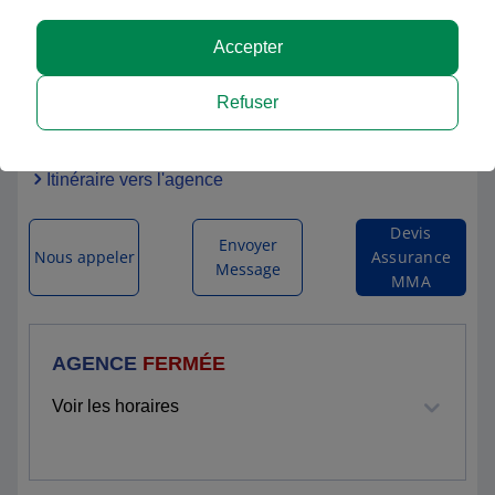
Accepter
MMA BAR SUR SEINE
Refuser
1 FAUBOURG DE BOURGOGNE
10110 BAR SUR SEINE
Itinéraire vers l'agence
Devis
Envoyer
Nous appeler
Assurance
Message
MMA
AGENCE
FERMÉE
Voir les horaires