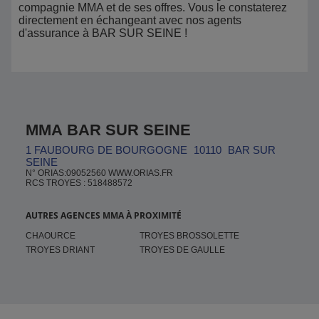
compagnie MMA et de ses offres. Vous le constaterez
directement en échangeant avec nos agents
d'assurance à BAR SUR SEINE !
MMA BAR SUR SEINE
1 FAUBOURG DE BOURGOGNE
10110
BAR SUR
SEINE
N° ORIAS:09052560 WWW.ORIAS.FR
RCS TROYES : 518488572
AUTRES AGENCES MMA À PROXIMITÉ
CHAOURCE
TROYES BROSSOLETTE
TROYES DRIANT
TROYES DE GAULLE
Pied de page