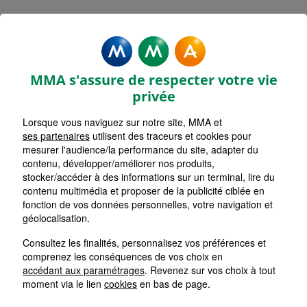
MMA Assurances BAR SUR
SEINE
MMA s'assure de respecter votre vie
Accueil
Assurance Grand Est
Assurance Aube (10)
privée
Lorsque vous naviguez sur notre site, MMA et
ses partenaires
utilisent des traceurs et cookies pour
mesurer l'audience/la performance du site, adapter du
contenu, développer/améliorer nos produits,
stocker/accéder à des informations sur un terminal, lire du
contenu multimédia et proposer de la publicité ciblée en
fonction de vos données personnelles, votre navigation et
géolocalisation.
Consultez les finalités, personnalisez vos préférences et
comprenez les conséquences de vos choix en
accédant aux paramétrages
. Revenez sur vos choix à tout
moment via le lien
cookies
en bas de page.