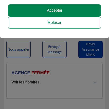
MMA BLAGNAC
Accepter
6, RUE LAVIGNE
Refuser
31700 BLAGNAC
Itinéraire vers l'agence
Devis
Envoyer
Nous appeler
Assurance
Message
MMA
AGENCE
FERMÉE
Voir les horaires