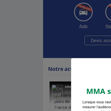
Auto
Ha
Devis as
Notre actualité
MMA s'
Lorsque vous navi
mesurer l'audienc