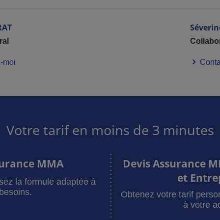
RAT
Séverin
ral
Collabo
-moi
Conta
Votre tarif en moins de 3 minutes
surance MMA
Devis Assurance M
et Entre
sez la formule adaptée à
besoins.
Obtenez votre tarif pers
à votre ac