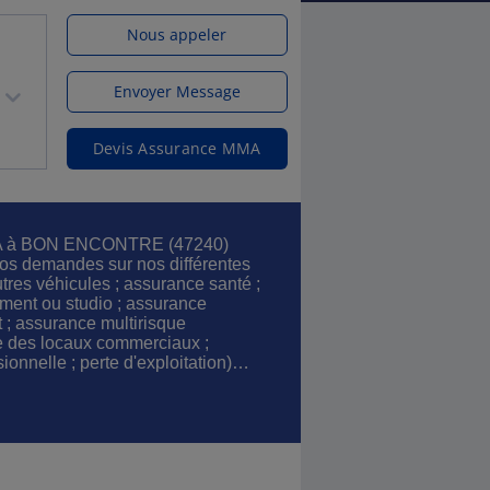
Nous appeler
Envoyer Message
Devis Assurance MMA
MA à BON ENCONTRE (47240)
os demandes sur nos différentes
utres véhicules ; assurance santé ;
ment ou studio ; assurance
t ; assurance multirisque
re des locaux commerciaux ;
sionnelle ; perte d'exploitation)…