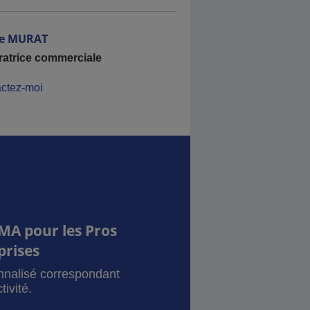
e
MURAT
ratrice commerciale
ctez-moi
MA pour les Pros
prises
onnalisé correspondant
tivité.