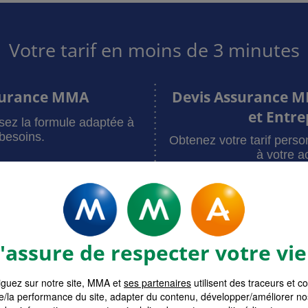
Votre tarif en moins de 3 minutes
surance MMA
Devis Assurance M
et Entre
sez la formule adaptée à
besoins.
Obtenez votre tarif pers
à votre ac
assure de respecter votre vie
bitation
Santé
RC Pro
Multiri
guez sur notre site, MMA et
ses partenaires
utilisent des traceurs et c
surances MMA
Devis assur
e/la performance du site, adapter du contenu, développer/améliorer no