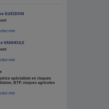
ne
GUESDON
gent
ctez-moi
ne
VANHEULE
gent
ctez-moi
e
trice spécialiste en risques
iaires, BTP, risques agricoles
ctez-moi