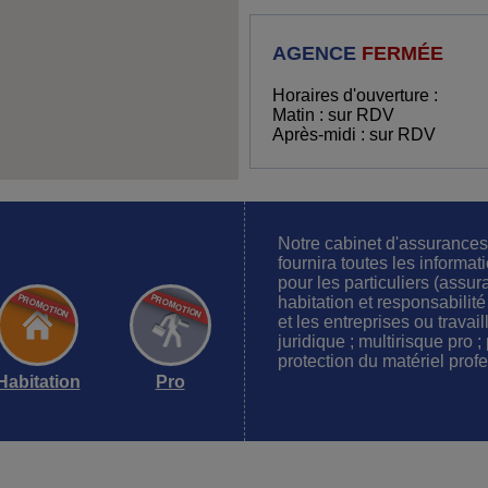
AGENCE
FERMÉE
Horaires d'ouverture :
Matin : sur RDV
Après-midi : sur RDV
Notre cabinet d'assuran
fournira toutes les informat
pour les particuliers (assu
habitation et responsabilit
et les entreprises ou travai
juridique ; multirisque pro 
protection du matériel prof
Habitation
Pro