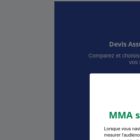
Devis As
Comparez et choisis
vos 
MMA s'
Auto
Ha
Lorsque vous navi
Devis as
mesurer l'audienc