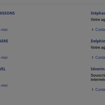
BISSONS
Stépha
Votre a
-moi
Conta
AERE
Delphi
Votre a
-moi
Conta
VEL
Séverin
Souscrip
interméd
-moi
Conta