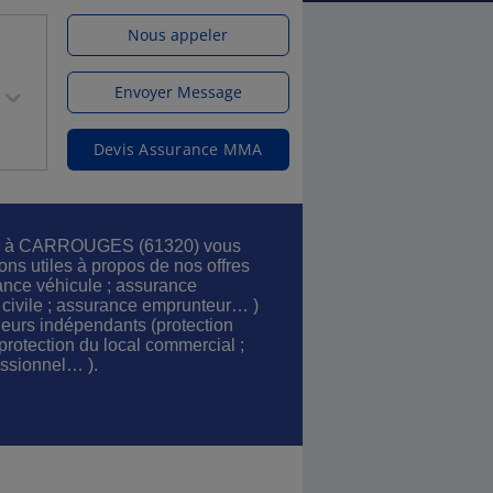
Nous appeler
Envoyer Message
Devis Assurance MMA
ces à CARROUGES (61320) vous
ions utiles à propos de nos offres
rance véhicule ; assurance
é civile ; assurance emprunteur… )
lleurs indépendants (protection
; protection du local commercial ;
essionnel… ).