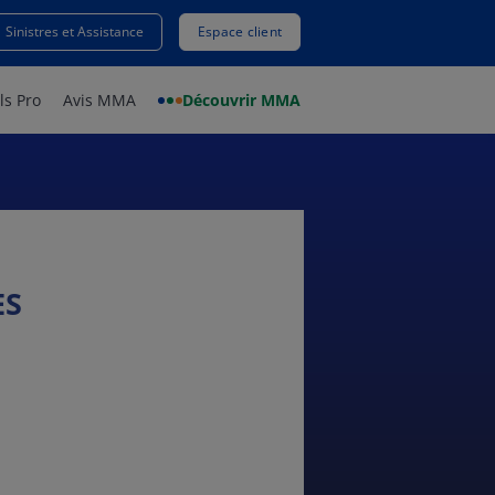
Sinistres et Assistance
Espace client
ls Pro
Avis MMA
Découvrir MMA
ES