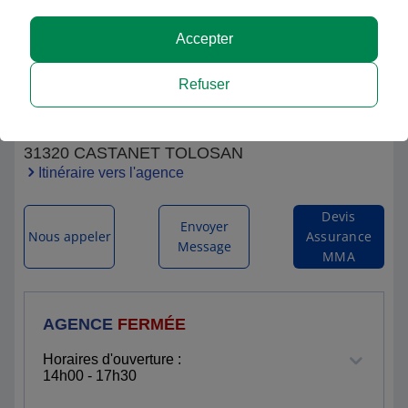
Accepter
Agence MMA Castanet-Tolosan, Cabinet
Refuser
CARRON
33 BIS AVENUE DE TOULOUSE
31320 CASTANET TOLOSAN
Itinéraire vers l'agence
Devis
Envoyer
Nous appeler
Assurance
Message
MMA
AGENCE
FERMÉE
Horaires d'ouverture :
14h00 - 17h30