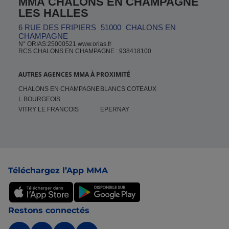
MMA CHALONS EN CHAMPAGNE
LES HALLES
6 RUE DES FRIPIERS
51000
CHALONS EN
CHAMPAGNE
N° ORIAS:25000521 www.orias.fr
RCS CHALONS EN CHAMPAGNE : 938418100
AUTRES AGENCES MMA À PROXIMITÉ
CHALONS EN CHAMPAGNE
BLANCS COTEAUX
L BOURGEOIS
VITRY LE FRANCOIS
EPERNAY
Pied de page
Téléchargez l’App MMA
Restons connectés