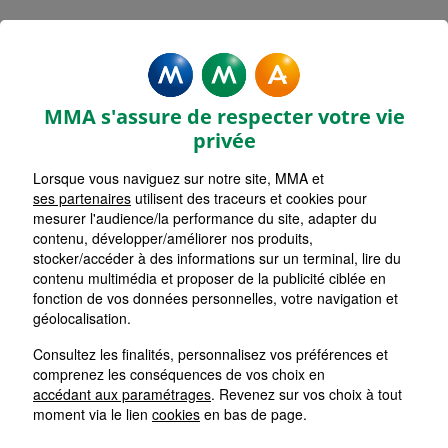
MMA Assurances CHALONS EN
CHAMPAGNE LES HALLES
MMA s'assure de respecter votre vie
Accueil
Assurance Grand Est
Assurance Marne (51)
privée
Assurance Châlons-en-Champagne (51000)
Lorsque vous naviguez sur notre site, MMA et
ses partenaires
utilisent des traceurs et cookies pour
mesurer l'audience/la performance du site, adapter du
contenu, développer/améliorer nos produits,
stocker/accéder à des informations sur un terminal, lire du
contenu multimédia et proposer de la publicité ciblée en
fonction de vos données personnelles, votre navigation et
géolocalisation.
Consultez les finalités, personnalisez vos préférences et
comprenez les conséquences de vos choix en
accédant aux paramétrages
. Revenez sur vos choix à tout
moment via le lien
cookies
en bas de page.