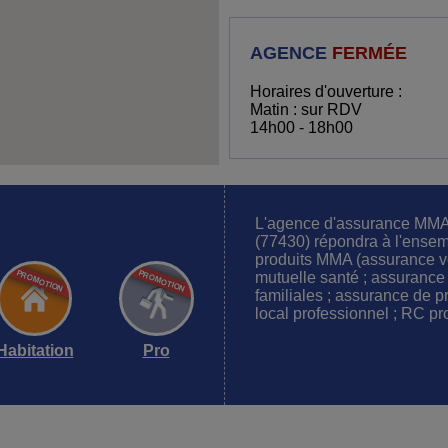
AGENCE
FERMÉE
Horaires d'ouverture :
Matin : sur RDV
14h00 - 18h00
L'agence d'assurance 
(77430) répondra à l'ense
produits MMA (assurance ve
mutuelle santé ; assurance
familiales ; assurance de pr
local professionnel ; RC pro
Habitation
Pro