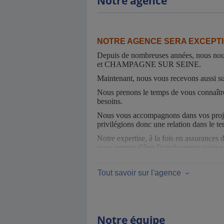
Notre agence
NOTRE AGENCE SERA EXCEPTI
Depuis de nombreuses années, nous nou
et CHAMPAGNE SUR SEINE.
Maintenant, nous vous recevons aussi 
Nous prenons le temps de vous connaître
besoins.
Nous vous accompagnons dans vos projets
privilégions donc une relation dans le t
Notre expertise, à la fois en assur
nous permet d'être l'interlocuteur unique
Et en cas de sinistre, nous sommes toujou
Tout savoir sur l'agence
Vous pouvez vous rendre facilement à not
Vous pouvez aussi nous contacter par mai
Notre équipe
- Notre adresse mail :
agence.avon-ch