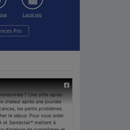
sque
Local pro
ances Pro