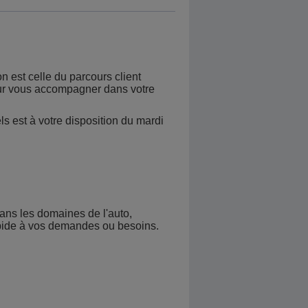
 primes, déclaration de sinistre,
 lors de la souscription)ou avec
 est celle du parcours client
pour vous accompagner dans votre
els est à votre disposition du mardi
ans les domaines de l'auto,
rapide à vos demandes ou besoins.