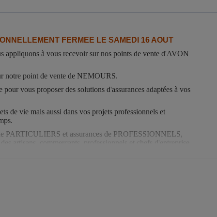
ONNELLEMENT FERMEE LE SAMEDI 16 AOUT
s appliquons à vous recevoir sur nos points de vente d'AVON
sur notre point de vente de NEMOURS.
 pour vous proposer des solutions d'assurances adaptées à vos
 de vie mais aussi dans vos projets professionnels et
emps.
ances de PARTICULIERS et assurances de PROFESSIONNELS,
 des artisans, commerçants, professionnels et chefs d'entreprise.
rs à vos côtés pour vous aider à retrouver votre situation d'avant !
re agence en consultant le plan d'accès ci-dessus.
l ou via votre espace client :
ampagne@mma.fr