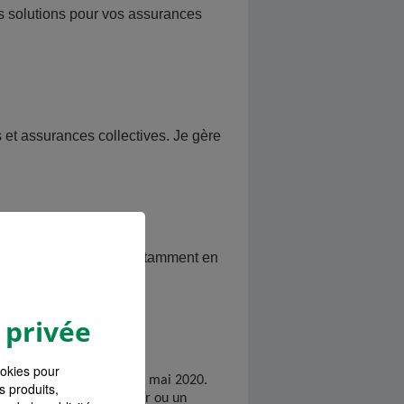
es solutions pour vos assurances
s interlocuteurs !
et assurances collectives. Je gère
et de vous conseiller notamment en
 privée
ookies pour
t Champagne sur Seine en mai 2020.
s produits,
e vous soyez un particulier ou un