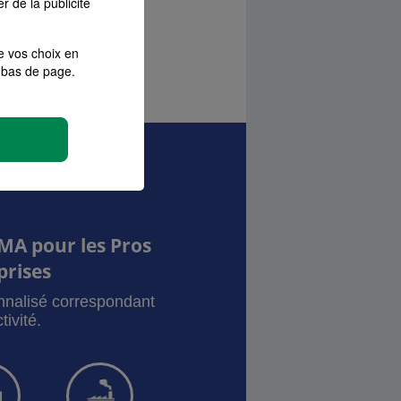
r de la publicité
os projets avec moi !
e vos choix en
bas de page.
MA pour les Pros
prises
onnalisé correspondant
tivité.