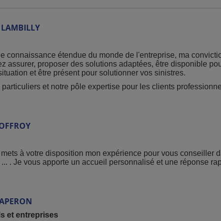
:
https://espace-client.mma.fr/connexion/
( attestation, règlement de vos
 LAMBILLY
 de téléphone ou votre adresse mail (que vous nous avez communiqués
 connaissance étendue du monde de l'entreprise, ma conviction
evez assurer, proposer des solutions adaptées, être disponible 
-client.mma.fr/aide-creation-espace-client.html
ation et être présent pour solutionner vos sinistres.
 particuliers et notre pôle expertise pour les clients professionn
’assistance
:
numéro non surtaxé
OFFROY
abitationsolutions@groupe-mma.fr
utions@groupe-mma.fr
mets à votre disposition mon expérience pour vous conseiller d
é, ... . Je vous apporte un accueil personnalisé et une réponse 
APERON
/espace-client.mma.fr/conseil-service-client/conseils-urgence
s et entreprises