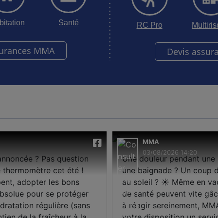
bitation
Santé
RC Pro
Multiri
surances MMA
Devis assur