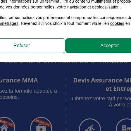
des informations sur un terminal, lire du contenu multimédia et propose
 de vos données personnelles, votre navigation et géolocalisation.
pargne, Protection Juridique, Dommage Ouvrage, .... Venez partager v
s solutions d'assurances pour votre situation.
alités, personnalisez vos préférences et comprenez les conséquences d
amétrages
. Revenez sur vos choix à tout moment via le lien
cookies
en 
Refuser
Accepter
Votre tarif en moins de 3 minutes
surance MMA
Devis Assurance M
et Entre
sez la formule adaptée à
besoins.
Obtenez votre tarif pers
à votre ac