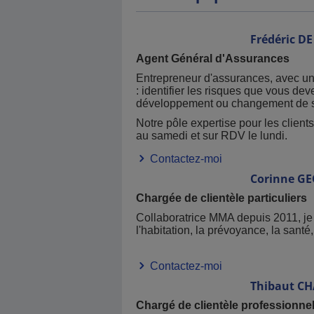
- Votre espace client est disponible sur 
demande de remboursement santé ).
Frédéric
DE
Vous pouvez le créer avec votre numéro
le numéro d’un de vos contrats.
Agent Général d'Assurances
Entrepreneur d'assurances, avec une
: identifier les risques que vous d
Mode d’emploi si besoin :
https://espace
développement ou changement de situ
Notre pôle expertise pour les clients
En cas de sinistre ou de besoin d
au samedi et sur RDV le lundi.
Contactez-moi
09 809 809 11
MMA Service Sinistre :
Corinne
GE
Mail du service sinistre HABITATION :
h
Chargée de clientèle particuliers
Mail du service sinistre AUTO :
autosol
Collaboratrice MMA depuis 2011, je 
l'habitation, la prévoyance, la sant
01 40 25 59 59
MMA Assistance :
Contactez-moi
Thibaut
CH
Nos conseils en cas de sinistre :
https:/
Chargé de clientèle professionnel