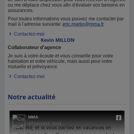
ou me déplace chez vous afin d'évaluer vos besoins en
Auto: autosolutions@groupe-mma.fr
assurances.
Habitation: habitationsolutions@groupe-mma.fr
Pour toutes informations vous pouvez me contacter par
Service Santé:
09 69 39 60 65
mail à l'adresse suivante:
eric.martin@mma.fr
Contactez-moi
Kevin
MILLON
A bientôt dans votre agence de CHAVANAY
Collaborateur d'agence
Je suis à votre écoute et vous conseille pour votre
habitation et votre véhicule, mais aussi pour votre
mutuelle et prévoyance.
Contactez-moi
Notre actualité