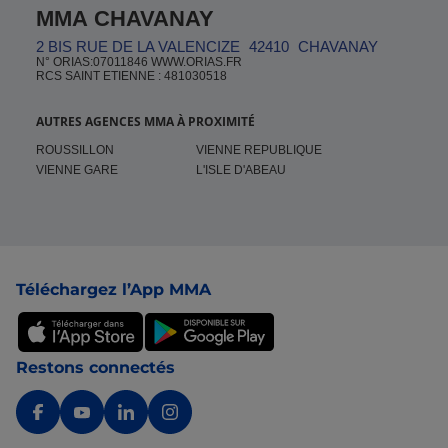
MMA CHAVANAY
2 BIS RUE DE LA VALENCIZE
42410
CHAVANAY
N° ORIAS:07011846 WWW.ORIAS.FR
RCS SAINT ETIENNE : 481030518
AUTRES AGENCES MMA À PROXIMITÉ
ROUSSILLON
VIENNE REPUBLIQUE
VIENNE GARE
L'ISLE D'ABEAU
Pied de page
Téléchargez l’App MMA
Restons connectés