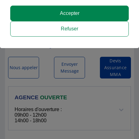
Accepter
MMA CHAVANAY Cabinet MARTIN
Refuser
2 BIS RUE DE LA VALENCIZE
42410 CHAVANAY
Itinéraire vers l'agence
Devis
Envoyer
Nous appeler
Assurance
Message
MMA
AGENCE
OUVERTE
Horaires d'ouverture :
09h00 - 12h00
14h00 - 18h00