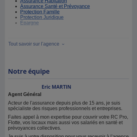
Assurance Habitation
Assurance Santé et Prévoyance
Protection Famille
Protection Juridique
Epargne
Pour les risques professionnels :
Tout savoir sur l'agence
Vous et votre Famille
Vos salariés
Votre Activité
Véhicules et Flottes
Notre équipe
Vos marchandises
Une assurance adaptée à votre métier
Eric
MARTIN
Agent Général
Besoin d'assistance contactez le
01 40 25 59 59
Acteur de l'assurance depuis plus de 15 ans, je suis
spécialiste des risques professionnels et entreprises.
Vous souhaitez déclarer un
Sinistre
? Appelez le
09 809
Faites appel à mon expertise pour couvrir votre RC Pro,
809 11
Flotte, vos locaux mais aussi vos salariés en santé et
prévoyances collectives.
Mail déclaration de sinistre pour envoi de constat aprés
appel:
Je suis à votre disposition pour vous recevoir à l'agence