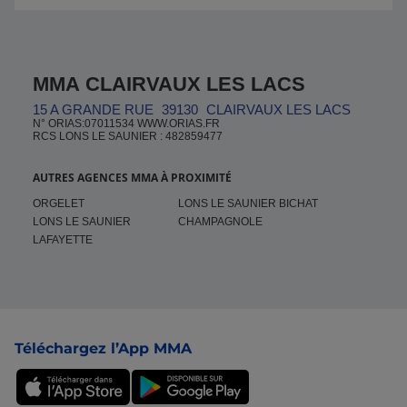
MMA CLAIRVAUX LES LACS
15 A GRANDE RUE
39130
CLAIRVAUX LES LACS
N° ORIAS:07011534 WWW.ORIAS.FR
RCS LONS LE SAUNIER : 482859477
AUTRES AGENCES MMA À PROXIMITÉ
ORGELET
LONS LE SAUNIER BICHAT
LONS LE SAUNIER
CHAMPAGNOLE
LAFAYETTE
Pied de page
Téléchargez l’App MMA