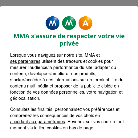
MMA Assurances CLAIRVAUX
LES LACS
MMA s'assure de respecter votre vie
Accueil
Assurance Bourgogne-Franche-Comté
privée
Assurance Jura (39)
Lorsque vous naviguez sur notre site, MMA et
ses partenaires
utilisent des traceurs et cookies pour
mesurer l'audience/la performance du site, adapter du
contenu, développer/améliorer nos produits,
stocker/accéder à des informations sur un terminal, lire du
contenu multimédia et proposer de la publicité ciblée en
fonction de vos données personnelles, votre navigation et
géolocalisation.
Consultez les finalités, personnalisez vos préférences et
comprenez les conséquences de vos choix en
accédant aux paramétrages
. Revenez sur vos choix à tout
moment via le lien
cookies
en bas de page.