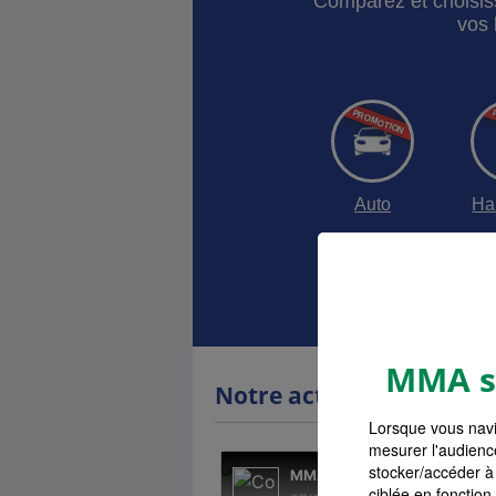
Comparez et choisis
vos 
Auto
Ha
Devis as
MMA s'
Notre actualité
Lorsque vous navi
mesurer l'audienc
stocker/accéder à 
ciblée en fonction