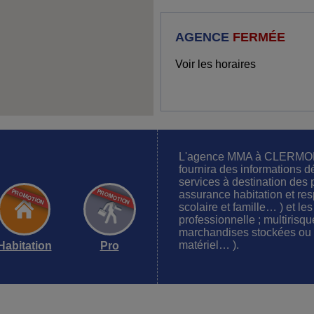
AGENCE
FERMÉE
Voir les horaires
L'agence MMA à CLERMO
fournira des informations dé
services à destination des p
assurance habitation et resp
scolaire et famille… ) et les
professionnelle ; multirisq
marchandises stockées ou t
matériel… ).
Habitation
Pro