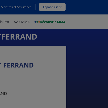
Sinistres et Assistance
Espace client
ls Pro
Avis MMA
Découvrir MMA
TFERRAND
 FERRAND
AND