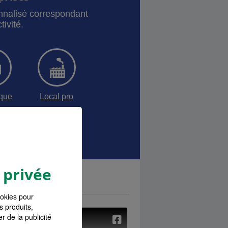
onnalisé correspondant
tivité.
sque
Local pro
ances Pro
 privée
ookies pour
s produits,
r de la publicité