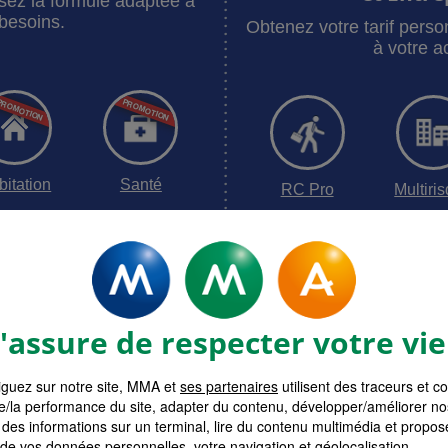
sez la formule adaptée à
besoins.
Obtenez votre tarif pers
à votre ac
bitation
Santé
RC Pro
Multiri
surances MMA
Devis assur
assure de respecter votre vie
guez sur notre site, MMA et
ses partenaires
utilisent des traceurs et c
e/la performance du site, adapter du contenu, développer/améliorer no
des informations sur un terminal, lire du contenu multimédia et propose
 de vos données personnelles, votre navigation et géolocalisation.