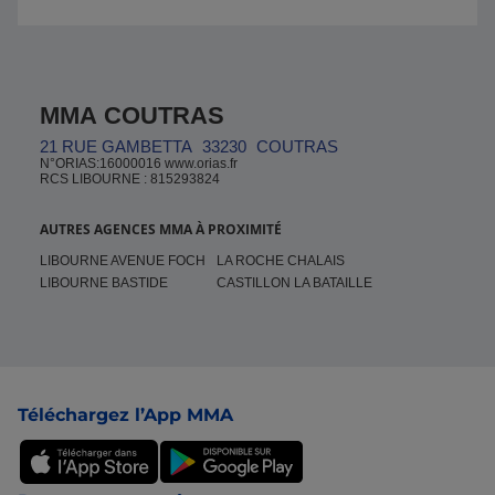
MMA COUTRAS
21 RUE GAMBETTA
33230
COUTRAS
N°ORIAS:16000016 www.orias.fr
RCS LIBOURNE : 815293824
AUTRES AGENCES MMA À PROXIMITÉ
LIBOURNE AVENUE FOCH
LA ROCHE CHALAIS
LIBOURNE BASTIDE
CASTILLON LA BATAILLE
Pied de page
Téléchargez l’App MMA