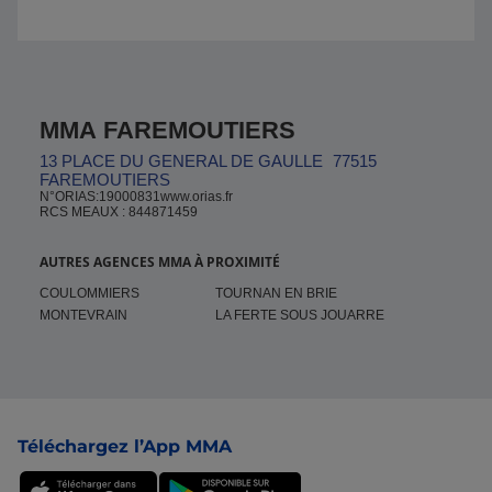
MMA FAREMOUTIERS
13 PLACE DU GENERAL DE GAULLE
77515
FAREMOUTIERS
N°ORIAS:19000831www.orias.fr
RCS MEAUX : 844871459
AUTRES AGENCES MMA À PROXIMITÉ
COULOMMIERS
TOURNAN EN BRIE
MONTEVRAIN
LA FERTE SOUS JOUARRE
Pied de page
Téléchargez l’App MMA