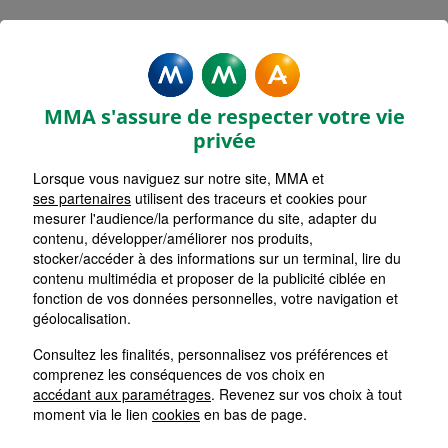
MMA Assurances
FAREMOUTIERS
MMA s'assure de respecter votre vie
Accueil
Assurance Île-de-France
privée
Assurance Seine-et-Marne (77)
Lorsque vous naviguez sur notre site, MMA et
ses partenaires
utilisent des traceurs et cookies pour
mesurer l'audience/la performance du site, adapter du
contenu, développer/améliorer nos produits,
stocker/accéder à des informations sur un terminal, lire du
contenu multimédia et proposer de la publicité ciblée en
fonction de vos données personnelles, votre navigation et
géolocalisation.
Consultez les finalités, personnalisez vos préférences et
comprenez les conséquences de vos choix en
accédant aux paramétrages
. Revenez sur vos choix à tout
moment via le lien
cookies
en bas de page.