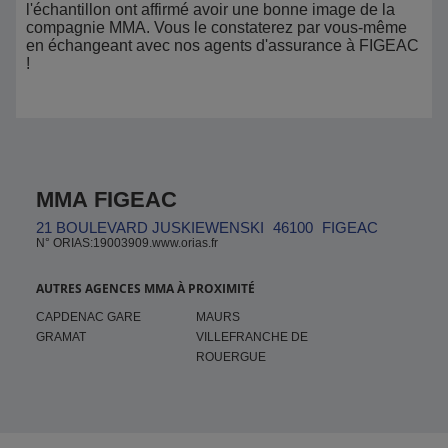
l'échantillon ont affirmé avoir une bonne image de la
compagnie MMA. Vous le constaterez par vous-même
en échangeant avec nos agents d'assurance à FIGEAC
!
MMA FIGEAC
21 BOULEVARD JUSKIEWENSKI
46100
FIGEAC
N° ORIAS:19003909.www.orias.fr
AUTRES AGENCES MMA À PROXIMITÉ
CAPDENAC GARE
MAURS
GRAMAT
VILLEFRANCHE DE
ROUERGUE
Pied de page