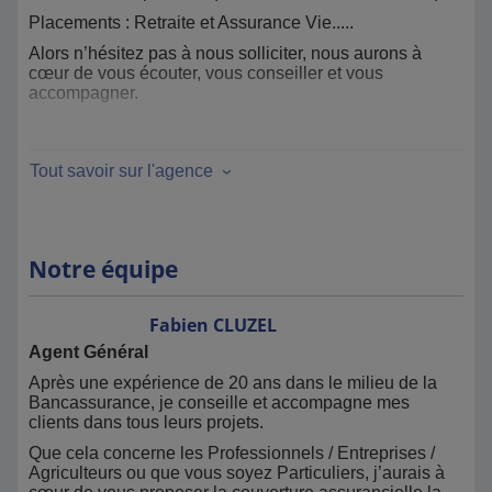
Placements : Retraite et Assurance Vie.....
Alors n’hésitez pas à nous solliciter, nous aurons à
cœur de vous écouter, vous conseiller et vous
accompagner.
Notre ambition : votre satisfaction
A très bientôt
Tout savoir sur l'agence
Votre agence MMA : 05 65 34 53 21 -
agences.fabiencluzel@mma.fr
Notre équipe
Fabien
CLUZEL
Agent Général
Après une expérience de 20 ans dans le milieu de la
Bancassurance, je conseille et accompagne mes
clients dans tous leurs projets.
Que cela concerne les Professionnels / Entreprises /
Agriculteurs ou que vous soyez Particuliers, j’aurais à