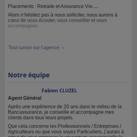
Placements : Retraite et Assurance Vie.....
Alors n’hésitez pas à nous solliciter, nous aurons à
cœur de vous écouter, vous conseiller et vous
accompagner.
Notre ambition : votre satisfaction
A très bientôt
Tout savoir sur l'agence
Votre agence MMA : 05 65 34 53 21 -
agences.fabiencluzel@mma.fr
Notre équipe
Fabien
CLUZEL
Agent Général
Après une expérience de 20 ans dans le milieu de la
Bancassurance, je conseille et accompagne mes
clients dans tous leurs projets.
Que cela concerne les Professionnels / Entreprises /
Agriculteurs ou que vous soyez Particuliers, j’aurais à