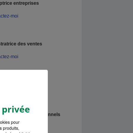
ptrice entreprises
ctez-moi
tratrice des ventes
ctez-moi
e de communication
ctez-moi
 privée
de clientèle professionnels
ookies pour
ctez-moi
s produits,