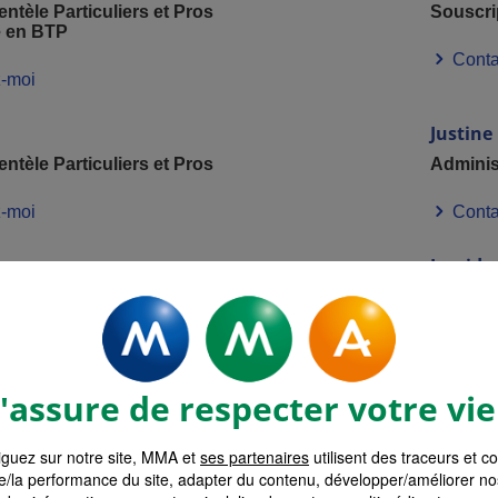
entèle Particuliers et Pros
Souscri
e en BTP
Conta
-moi
Justine
entèle Particuliers et Pros
Adminis
-moi
Conta
Ingrid
commerciale
Chargé
-moi
Conta
assure de respecter votre vie
Fabien
dministrative, service
Chargé 
guez sur notre site, MMA et
ses partenaires
utilisent des traceurs et c
Conta
e/la performance du site, adapter du contenu, développer/améliorer no
-moi