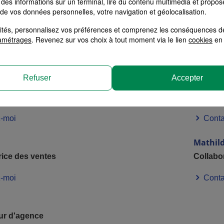
des informations sur un terminal, lire du contenu multimédia et propose
 de vos données personnelles, votre navigation et géolocalisation.
Illan
alités, personnalisez vos préférences et comprenez les conséquences d
lientèle particuliers
Chargé 
amétrages
. Revenez sur vos choix à tout moment via le lien
cookies
en 
-moi
Conta
Refuser
Accepter
Sabrin
 sinistres
Gestionn
-moi
Conta
Mathil
rice des ventes
Collabo
-moi
Conta
ur d'agence