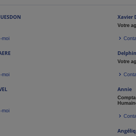
UESDON
Xavier
Votre a
-moi
Conta
AERE
Delphi
Votre a
-moi
Conta
VEL
Annie
Comptab
Humain
-moi
Conta
Angéli