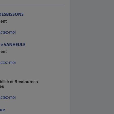
DESBISSONS
gent
ctez-moi
ne
VANHEULE
gent
ctez-moi
ilité et Ressources
es
ctez-moi
que