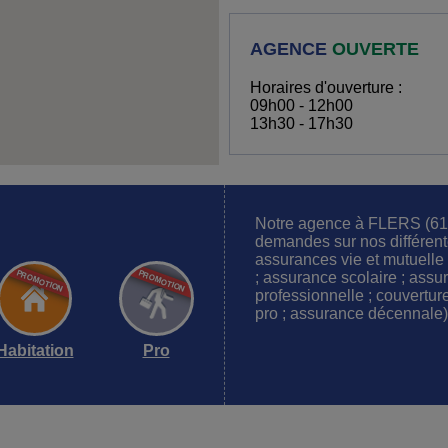
AGENCE
OUVERTE
Horaires d'ouverture :
09h00 - 12h00
13h30 - 17h30
Notre agence à FLERS (611
demandes sur nos différente
assurances vie et mutuelle 
; assurance scolaire ; assu
professionnelle ; couvertur
pro ; assurance décennal
Habitation
Pro