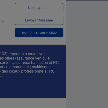
Nous appeler
Envoyer Message
Devis Assurance MMA
03) répondra à toutes vos
s offres (assurance vehicule ;
santé ; assurance habitation et RC
rance emprunteur ; multirisque
e des locaux professionnels ; RC
e)…