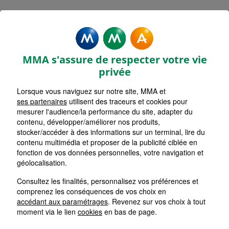
MMA Assurances FOUGERES
LARIBOISIERE
MMA s'assure de respecter votre vie
Accueil
Assurance Bretagne
Assurance Ille-et-Vilaine (35)
privée
Assurance Fougères (35300)
Lorsque vous naviguez sur notre site, MMA et
ses partenaires
utilisent des traceurs et cookies pour
mesurer l'audience/la performance du site, adapter du
contenu, développer/améliorer nos produits,
stocker/accéder à des informations sur un terminal, lire du
contenu multimédia et proposer de la publicité ciblée en
fonction de vos données personnelles, votre navigation et
géolocalisation.
Consultez les finalités, personnalisez vos préférences et
comprenez les conséquences de vos choix en
accédant aux paramétrages
. Revenez sur vos choix à tout
moment via le lien
cookies
en bas de page.