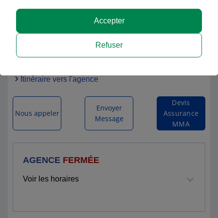
Accepter
MMA FRIVILLE ESCARBOTIN
Refuser
153 RUE HENRI BARBUSSE
80130 FRIVILLE ESCARBOTIN
Itinéraire vers l'agence
Devis
Envoyer
Nous appeler
Assurance
Message
MMA
AGENCE
FERMÉE
Voir les horaires