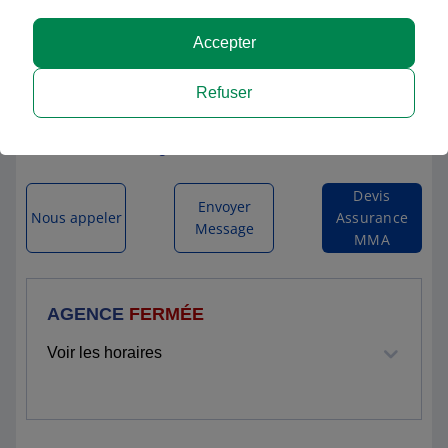
Accepter
MMA FUMEL MONTAYRAL
Refuser
65 AVENUE DE FUMEL
47500 MONTAYRAL
Itinéraire vers l'agence
Devis
Envoyer
Nous appeler
Assurance
Message
MMA
AGENCE
FERMÉE
Voir les horaires