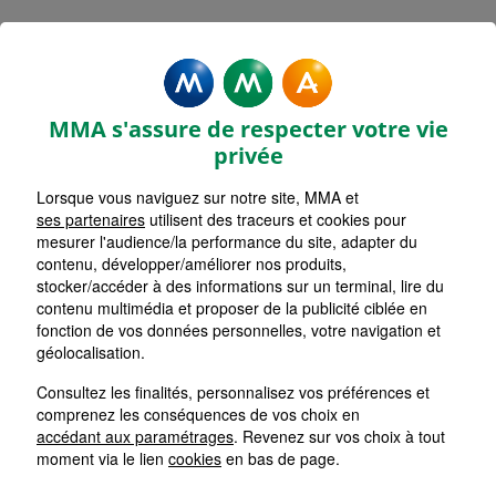
MMA Assurances FUMEL
Accueil
Assurance Nouvelle-Aquitaine
Assurance Lot-et-Garonne (47)
MMA s'assure de respecter votre vie
privée
Lorsque vous naviguez sur notre site, MMA et
ses partenaires
utilisent des traceurs et cookies pour
mesurer l'audience/la performance du site, adapter du
contenu, développer/améliorer nos produits,
stocker/accéder à des informations sur un terminal, lire du
contenu multimédia et proposer de la publicité ciblée en
fonction de vos données personnelles, votre navigation et
géolocalisation.
Consultez les finalités, personnalisez vos préférences et
comprenez les conséquences de vos choix en
accédant aux paramétrages
. Revenez sur vos choix à tout
moment via le lien
cookies
en bas de page.