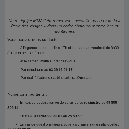
Votre équipe MMA Gérardmer vous accueille au cœur de la «
Perle des Vosges » dans un cadre chaleureux entre lacs et
montagnes.
Vous pouvez nous contacter :
- A
l’agence
du lundi 14h à 17h et du mardi au vendredi de 8h30
à 12 h et de 13 h à 17 h
et le samedi matin sur rendez-vous
- Par
téléphone
au
03 29 63 06 17
- Par mail à l’adresse
cabinet.pierrat@mma.fr
Numéros importants :
- En cas de déclaration ou de suivis de votre
sinistre
au
09 809
809 11
- En cas d’
assistance
au
01 40 25 59 59
- En cas de questions liées à votre assurance santé individuelle :