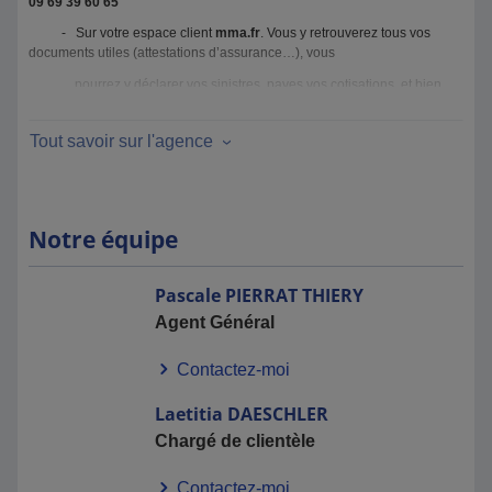
09 69 39 60 65
- Sur votre espace client
mma.fr
. Vous y retrouverez tous vos
documents utiles (attestations d’assurance…), vous
pourrez y déclarer vos sinistres, payes vos cotisations, et bien
plus encore.
Tout savoir sur l'agence
Pour comprendre pourquoi tant de particuliers et
professionnels, Géromois, des quatre coins de la France ou
des pays limitrophes nous font confiance, n'hésitez pas à
prendre rendez-vous !
Notre équipe
Pascale
PIERRAT THIERY
Agent Général
Contactez-moi
Laetitia
DAESCHLER
Chargé de clientèle
Contactez-moi