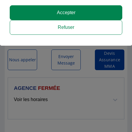
MMA GERARDMER
Accepter
8 BOULEVARD ADOLPHE GARNIER
Refuser
88400 GERARDMER
Itinéraire vers l'agence
Devis
Envoyer
Nous appeler
Assurance
Message
MMA
AGENCE
FERMÉE
Voir les horaires