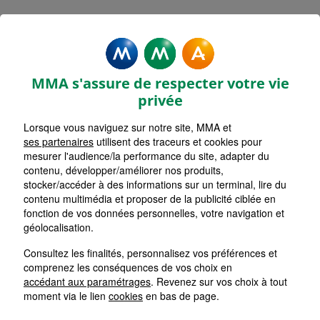
MMA Assurances GRASSE JEU
DE BALLON
MMA s'assure de respecter votre vie
Accueil
Assurance Provence-Alpes-Côte d'Azur
privée
Assurance Alpes-Maritimes (06)
Lorsque vous naviguez sur notre site, MMA et
ses partenaires
utilisent des traceurs et cookies pour
mesurer l'audience/la performance du site, adapter du
contenu, développer/améliorer nos produits,
stocker/accéder à des informations sur un terminal, lire du
contenu multimédia et proposer de la publicité ciblée en
fonction de vos données personnelles, votre navigation et
géolocalisation.
Consultez les finalités, personnalisez vos préférences et
comprenez les conséquences de vos choix en
accédant aux paramétrages
. Revenez sur vos choix à tout
moment via le lien
cookies
en bas de page.