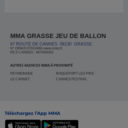
MMA GRASSE JEU DE BALLON
67 ROUTE DE CANNES
06130
GRASSE
N° ORIAS:07010486 www.orias.fr
RCS CANNES : 487846081
AUTRES AGENCES MMA À PROXIMITÉ
PEYMEINADE
ROQUEFORT LES PINS
LE CANNET
CANNES FESTIVAL
Pied de page
Téléchargez l’App MMA