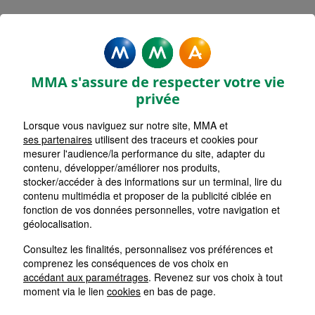
MMA Assurances GUEUGNON
Accueil
Assurance Bourgogne-Franche-Comté
Assurance Saône-et-Loire (71)
MMA s'assure de respecter votre vie
privée
Lorsque vous naviguez sur notre site, MMA et
ses partenaires
utilisent des traceurs et cookies pour
mesurer l'audience/la performance du site, adapter du
contenu, développer/améliorer nos produits,
stocker/accéder à des informations sur un terminal, lire du
contenu multimédia et proposer de la publicité ciblée en
fonction de vos données personnelles, votre navigation et
géolocalisation.
Consultez les finalités, personnalisez vos préférences et
comprenez les conséquences de vos choix en
accédant aux paramétrages
. Revenez sur vos choix à tout
moment via le lien
cookies
en bas de page.