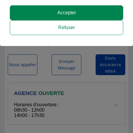
Accepter
MMA GUEUGNON
Refuser
8 BIS RUE JEAN JAURES
71130 GUEUGNON
Itinéraire vers l'agence
Devis
Envoyer
Nous appeler
Assurance
Message
MMA
AGENCE
OUVERTE
Horaires d'ouverture :
08h30 - 12h00
14h00 - 17h30