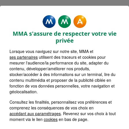
MMA Assurances LA CHAPELLE
SUR ERDRE
MMA s'assure de respecter votre vie
Accueil
Assurance Pays de la Loire
privée
Assurance Loire-Atlantique (44)
Lorsque vous naviguez sur notre site, MMA et
ses partenaires
utilisent des traceurs et cookies pour
mesurer l'audience/la performance du site, adapter du
contenu, développer/améliorer nos produits,
stocker/accéder à des informations sur un terminal, lire du
contenu multimédia et proposer de la publicité ciblée en
fonction de vos données personnelles, votre navigation et
géolocalisation.
Consultez les finalités, personnalisez vos préférences et
comprenez les conséquences de vos choix en
accédant aux paramétrages
. Revenez sur vos choix à tout
moment via le lien
cookies
en bas de page.