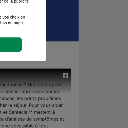
r de la publicité
sque
Local pro
e vos choix en
ances Pro
bas de page.