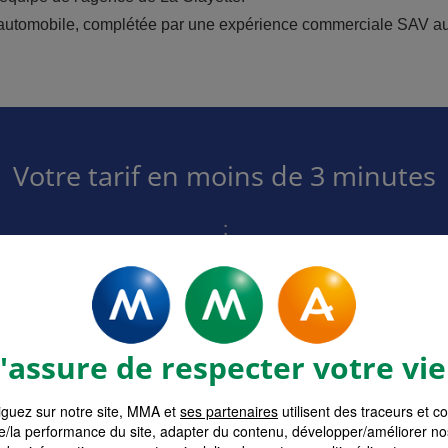
'automobile, complétée par une expérience commerciale SAV au
Votre tarif en moins de 3 minutes
surance MMA
Devis Assurance M
et Entre
sez la formule adaptée à
besoins.
Obtenez votre tarif pers
à votre ac
assure de respecter votre vie
guez sur notre site, MMA et
ses partenaires
utilisent des traceurs et c
e/la performance du site, adapter du contenu, développer/améliorer no