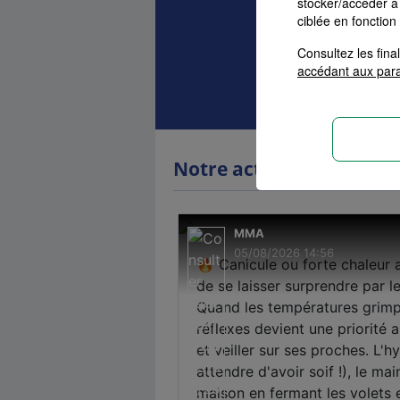
stocker/accéder à 
Auto
Ha
ciblée en fonction
Consultez les fin
Devis as
accédant aux par
Notre actualité