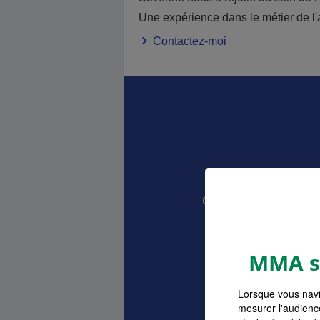
Une expérience dans le métier de l
Contactez-moi
Devis As
Comparez et choisis
vos 
MMA s'
Lorsque vous navi
mesurer l'audienc