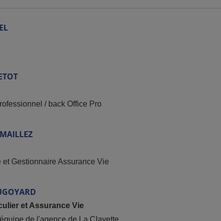
EL
ETOT
rofessionnel / back Office Pro
MAILLEZ
e et Gestionnaire Assurance Vie
UGOYARD
culier et Assurance Vie
'équipe de l'agence de La Clayette.