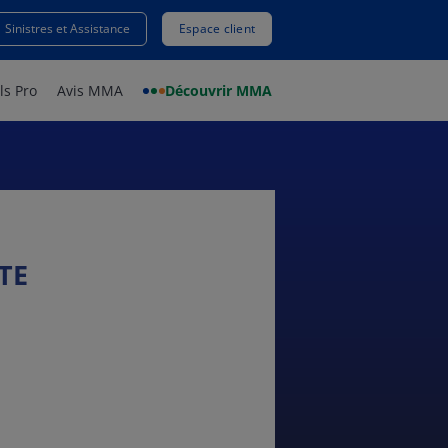
Sinistres et Assistance
Espace client
ls Pro
Avis MMA
Découvrir MMA
TE