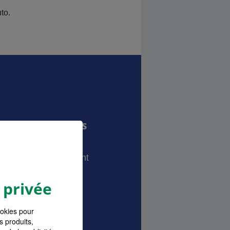
to.
MA pour les Pros
prises
onnalisé correspondant
tivité.
 privée
ookies pour
s produits,