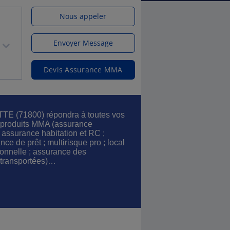
Nous appeler
Envoyer Message
Devis Assurance MMA
TE (71800) répondra à toutes vos
ts produits MMA (assurance
; assurance habitation et RC ;
ce de prêt ; multirisque pro ; local
ionnelle ; assurance des
 transportées)…