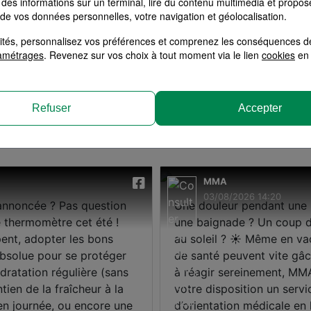
des informations sur un terminal, lire du contenu multimédia et propose
bitation
Santé
 de vos données personnelles, votre navigation et géolocalisation.
RC Pro
Multiri
alités, personnalisez vos préférences et comprenez les conséquences d
surances MMA
Devis assur
amétrages
. Revenez sur vos choix à tout moment via le lien
cookies
en 
Refuser
Accepter