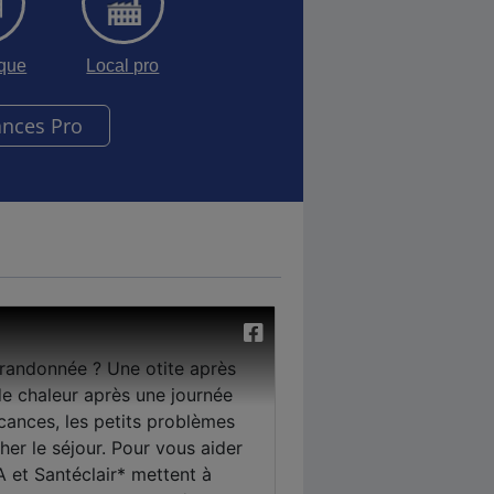
sque
Local pro
ances Pro