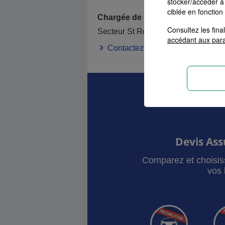
stocker/accéder à 
Sandrine
S
ciblée en fonction
Chargée de clientèle Professionne
Consultez les fin
Secteur St Renan
accédant aux par
Contactez-moi
Devis As
Comparez et choisis
vos 