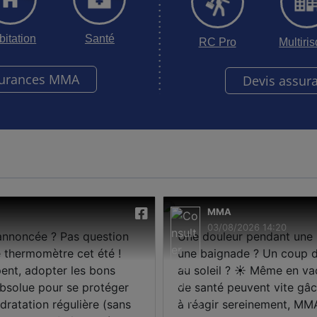
bitation
Santé
RC Pro
Multiri
surances MMA
Devis assur