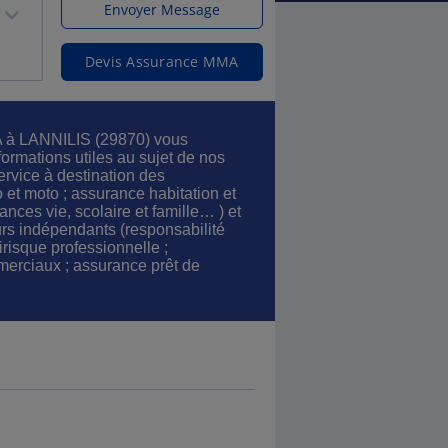
Envoyer Message
Devis Assurance MMA
 à LANNILIS (29870) vous
formations utiles au sujet de nos
ervice à destination des
o et moto ; assurance habitation et
rances vie, scolaire et famille… ) et
eurs indépendants (responsabilité
tirisque professionnelle ;
erciaux ; assurance prêt de