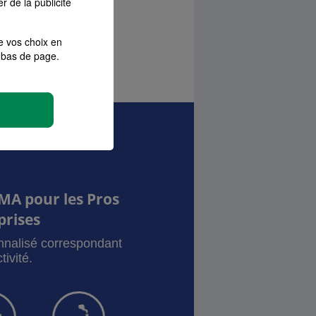
r de la publicité
e vos choix en
bas de page.
MA pour les Pros
prises
onnalisé correspondant
tivité.