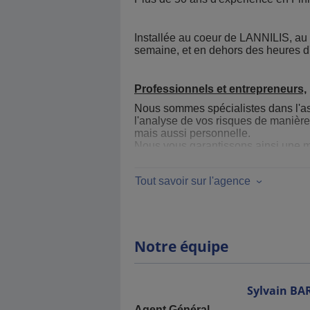
Installée au coeur de LANNILIS, au p
semaine, et en dehors des heures d'
Professionnels et entrepreneurs,
Nous sommes spécialistes dans l'a
l'analyse de vos risques de manière
mais aussi personnelle.
Nous vous garantissons ainsi une 
développement et sécurisons votre p
Tout savoir sur l'agence
Particuliers,
Notre expertise s'adresse égalemen
mais aussi de vous accompagner sur 
préparation de la retraite).
Notre équipe
Contactez-nous, venez nous voir !!
Sylvain
BAR
Agent Général