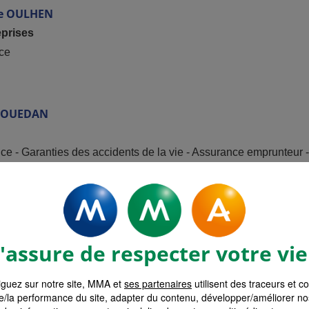
e
OULHEN
eprises
ce
ROUEDAN
nce - Garanties des accidents de la vie - Assurance emprunteur
NEUGUES
assure de respecter votre vie
nce - Garanties des accidents de la vie - Assurance emprunteur
guez sur notre site, MMA et
ses partenaires
utilisent des traceurs et c
e/la performance du site, adapter du contenu, développer/améliorer no