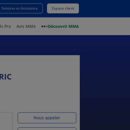
Sinistres et Assistance
Espace client
ls Pro
Avis MMA
Découvrir MMA
RIC
Nous appeler