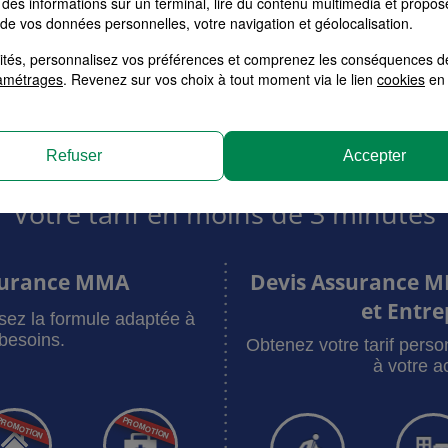
des informations sur un terminal, lire du contenu multimédia et propose
ANJOSE
 de vos données personnelles, votre navigation et géolocalisation.
ls et Entreprises
alités, personnalisez vos préférences et comprenez les conséquences d
amétrages
. Revenez sur vos choix à tout moment via le lien
cookies
en 
Refuser
Accepter
Votre tarif en moins de 3 minutes
surance MMA
Devis Assurance M
et Entre
sez la formule adaptée à
besoins.
Obtenez votre tarif pers
à votre ac