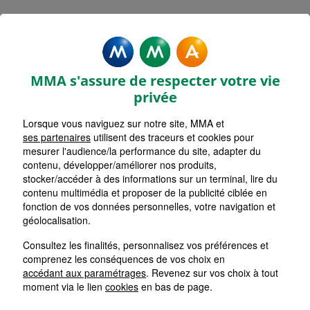
MMA Assurances LE LOROUX
BOTTEREAU
MMA s'assure de respecter votre vie
Accueil
Assurance Pays de la Loire
privée
Assurance Loire-Atlantique (44)
Lorsque vous naviguez sur notre site, MMA et
ses partenaires
utilisent des traceurs et cookies pour
mesurer l'audience/la performance du site, adapter du
contenu, développer/améliorer nos produits,
stocker/accéder à des informations sur un terminal, lire du
contenu multimédia et proposer de la publicité ciblée en
fonction de vos données personnelles, votre navigation et
géolocalisation.
Consultez les finalités, personnalisez vos préférences et
comprenez les conséquences de vos choix en
accédant aux paramétrages
. Revenez sur vos choix à tout
moment via le lien
cookies
en bas de page.