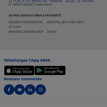
11 PLACE DU MARCHE TRIAIRE
30120
LE VIGAN
N° ORIAS:13004677 www.orias.fr
AUTRES AGENCES MMA À PROXIMITÉ
GANGES CEVENNES PIC
MONTPELLIER SAINT GELY
ST LOUP
MONTPELLIER ARCEAUX
JACOU
Pied de page
Téléchargez l’App MMA
Restons connectés